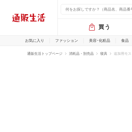
グ
買う
ロ
ー
バ
お気に入り
ファッション
美容･化粧品
食品
ル
メ
通販生活トップページ
消耗品・別売品
寝具
追加用モス
ニ
ュ
ー