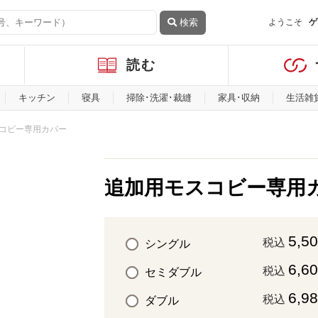
検索
ようこそ
ゲ
読む
キッチン
寝具
掃除･洗濯･裁縫
家具･収納
生活雑
コビー専用カバー
追加用モスコビー専用
5,5
税込
シングル
6,6
税込
セミダブル
6,9
税込
ダブル