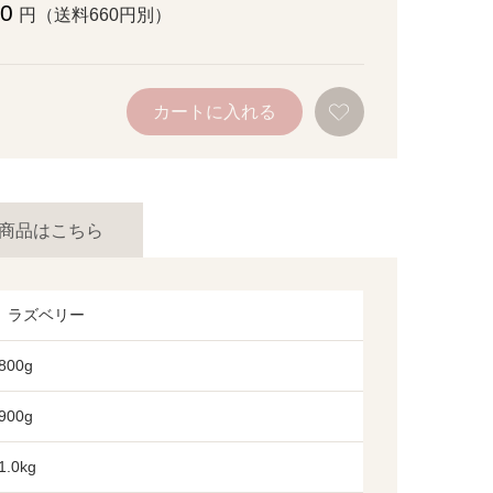
00
円（送料660円別）
お
カートに入れる
気
に
入
り
に
追
加
商品はこちら
、ラズベリー
800g
900g
.0kg