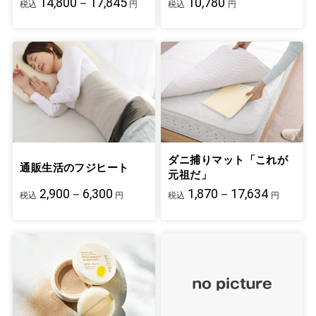
14,800－17,845
10,780
税込
円
税込
円
ダニ捕りマット「これが
通販生活のフジヒート
元祖だ」
2,900－6,300
1,870－17,634
税込
円
税込
円