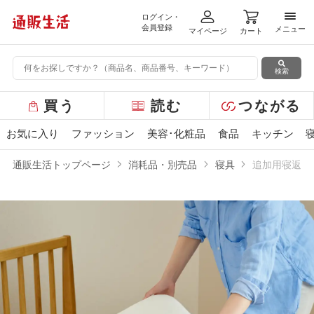
ログイン・
メニ
会員登録
メニュー
マイページ
カート
検索
グ
買う
読む
つながる
ロ
ー
お気に入り
ファッション
美容･化粧品
食品
キッチン
バ
ル
通販生活トップページ
消耗品・別売品
寝具
追加用寝返り
メ
ニ
ュ
ー