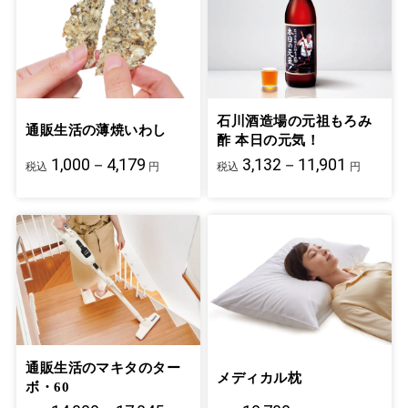
石川酒造場の元祖もろみ
通販生活の薄焼いわし
酢 本日の元気！
1,000－4,179
3,132－11,901
税込
円
税込
円
通販生活のマキタのター
メディカル枕
ボ・60