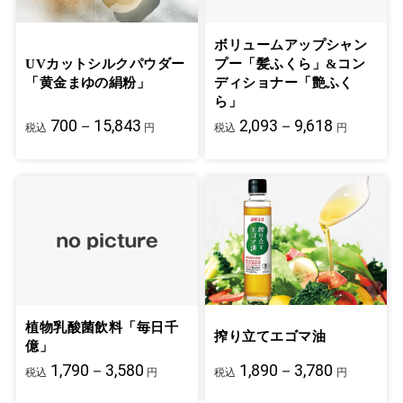
ボリュームアップシャン
UVカットシルクパウダー
プー「髪ふくら」&コン
「黄金まゆの絹粉」
ディショナー「艶ふく
ら」
700－15,843
2,093－9,618
税込
円
税込
円
植物乳酸菌飲料「毎日千
搾り立てエゴマ油
億」
1,790－3,580
1,890－3,780
税込
円
税込
円