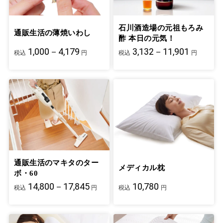
石川酒造場の元祖もろみ
通販生活の薄焼いわし
酢 本日の元気！
1,000－4,179
3,132－11,901
税込
円
税込
円
通販生活のマキタのター
メディカル枕
ボ・60
14,800－17,845
10,780
税込
円
税込
円