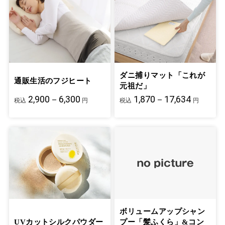
ダニ捕りマット「これが
通販生活のフジヒート
元祖だ」
2,900－6,300
1,870－17,634
税込
円
税込
円
ボリュームアップシャン
UVカットシルクパウダー
プー「髪ふくら」&コン