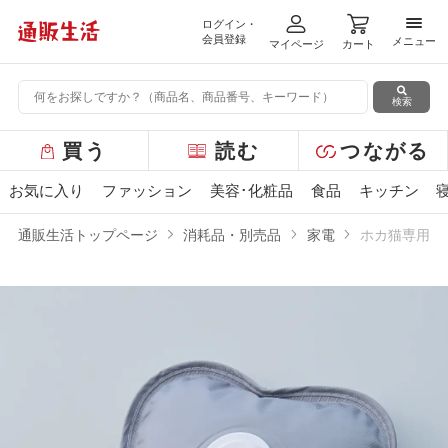
ログイン・
メニ
会員登録
メニュー
マイページ
カート
検索
グ
買う
読む
つながる
ロ
ー
お気に入り
ファッション
美容･化粧品
食品
キッチン
バ
ル
通販生活トップページ
消耗品・別売品
家電
ホカ猫専用発
メ
ニ
ュ
ー