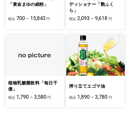
「黄金まゆの絹粉」
ディショナー「艶ふく
ら」
700－15,843
2,093－9,618
税込
円
税込
円
植物乳酸菌飲料「毎日千
搾り立てエゴマ油
億」
1,790－3,580
1,890－3,780
税込
円
税込
円