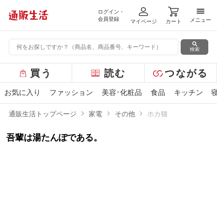
ログイン・
メニ
会員登録
メニュー
マイページ
カート
検索
グ
買う
読む
つながる
ロ
ー
お気に入り
ファッション
美容･化粧品
食品
キッチン
バ
ル
通販生活トップページ
家電
その他
ホカ猫
メ
ニ
吾輩は湯たんぽである。
ュ
ー