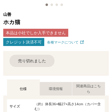
山善
ホカ猫
本品は小社でしか入手できません
クレジット決済不可
各種マークについて
売り切れました
関連商品はこち
仕様
環境情報
ら
（約）体長36×幅27×高さ14cm（カバー含
サイズ
む）