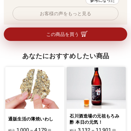
参考になった
お客様の声をもっと見る
この商品を買う
あなたにおすすめしたい商品
石川酒造場の元祖もろみ
通販生活の薄焼いわし
酢 本日の元気！
1,000－4,179
3,132－11,901
税込
円
税込
円