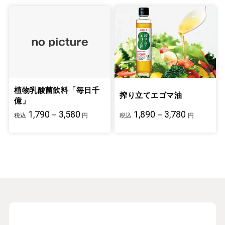
植物乳酸菌飲料「毎日千
搾り立てエゴマ油
億」
1,790－3,580
1,890－3,780
税込
円
税込
円