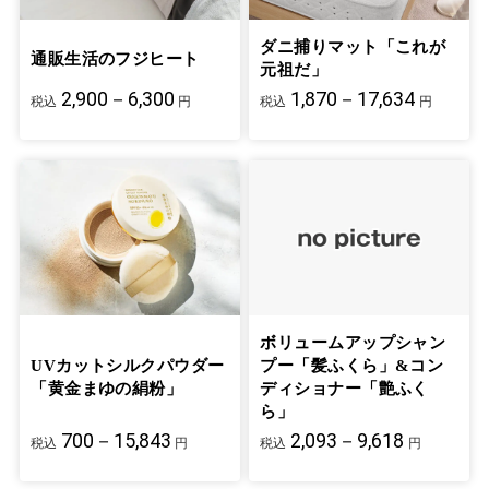
ダニ捕りマット「これが
通販生活のフジヒート
元祖だ」
2,900－6,300
1,870－17,634
税込
円
税込
円
ボリュームアップシャン
UVカットシルクパウダー
プー「髪ふくら」&コン
「黄金まゆの絹粉」
ディショナー「艶ふく
ら」
700－15,843
2,093－9,618
税込
円
税込
円