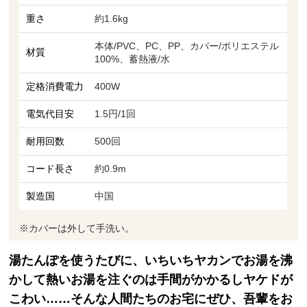
重さ
約1.6kg
本体/PVC、PC、PP、カバー/ポリエステル
材質
100%、蓄熱液/水
定格消費電力
400W
電気代目安
1.5円/1回
耐用回数
500回
コード長さ
約0.9m
製造国
中国
※カバーは外して手洗い。
湯たんぽを使うたびに、いちいちヤカンでお湯を沸
かして熱いお湯を注ぐのは手間がかかるしヤケドが
こわい……そんな人間たちのお宅にぜひ、吾輩をお