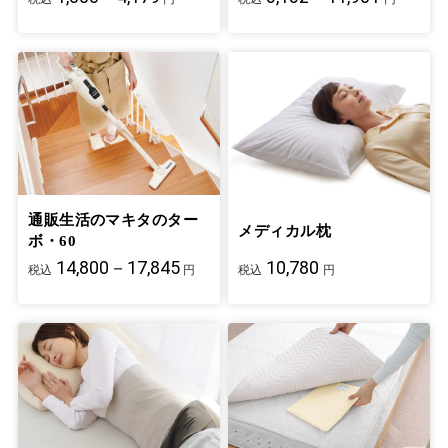
通販生活のマキタのター
メディカル枕
ボ・60
14,800－17,845
10,780
税込
円
税込
円