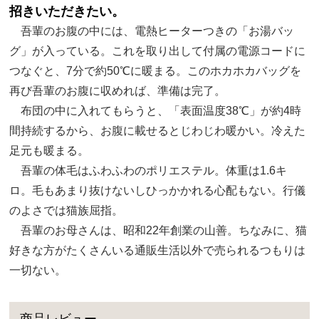
招きいただきたい。
吾輩のお腹の中には、電熱ヒーターつきの「お湯バッ
グ」が入っている。これを取り出して付属の電源コードに
つなぐと、7分で約50℃に暖まる。このホカホカバッグを
再び吾輩のお腹に収めれば、準備は完了。
布団の中に入れてもらうと、「表面温度38℃」が約4時
間持続するから、お腹に載せるとじわじわ暖かい。冷えた
足元も暖まる。
吾輩の体毛はふわふわのポリエステル。体重は1.6キ
ロ。毛もあまり抜けないしひっかかれる心配もない。行儀
のよさでは猫族屈指。
吾輩のお母さんは、昭和22年創業の山善。ちなみに、猫
好きな方がたくさんいる通販生活以外で売られるつもりは
一切ない。
商品レビュー