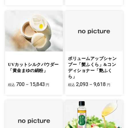
ボリュームアップシャン
UVカットシルクパウダー
プー「髪ふくら」&コン
「黄金まゆの絹粉」
ディショナー「艶ふく
ら」
700－15,843
2,093－9,618
税込
円
税込
円