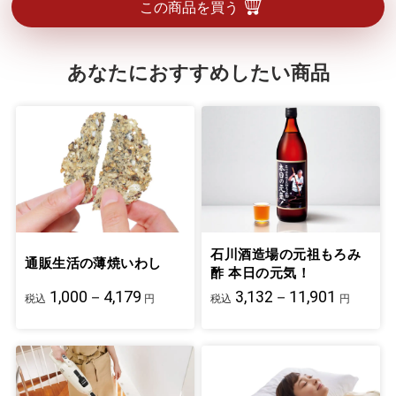
この商品を買う
あなたにおすすめしたい商品
石川酒造場の元祖もろみ
通販生活の薄焼いわし
酢 本日の元気！
1,000－4,179
3,132－11,901
税込
円
税込
円