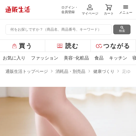
ログイン・
メニ
会員登録
メニュー
マイページ
カート
検索
グ
買う
読む
つながる
ロ
ー
お気に入り
ファッション
美容･化粧品
食品
キッチン
バ
ル
通販生活トップページ
消耗品・別売品
健康づくり
足ゆび
メ
ニ
ュ
ー