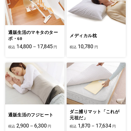
通販生活のマキタのター
メディカル枕
ボ・60
14,800－17,845
10,780
税込
円
税込
円
ダニ捕りマット「これが
通販生活のフジヒート
元祖だ」
2,900－6,300
1,870－17,634
税込
円
税込
円