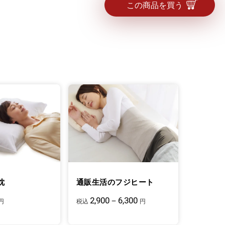
この商品を買う
枕
通販生活のフジヒート
2,900－6,300
円
税込
円