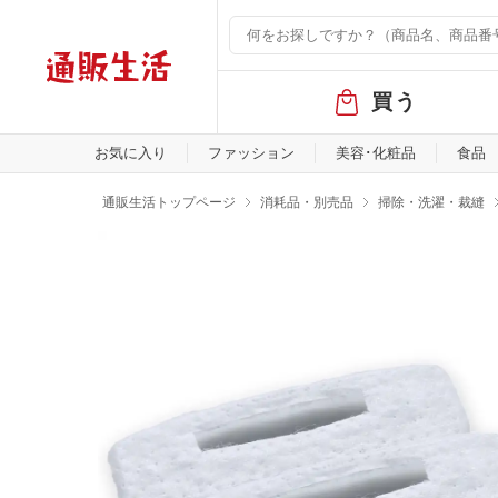
グ
買う
ロ
ー
バ
お気に入り
ファッション
美容･化粧品
食品
ル
メ
通販生活トップページ
消耗品・別売品
掃除・洗濯・裁縫
ニ
ュ
ー