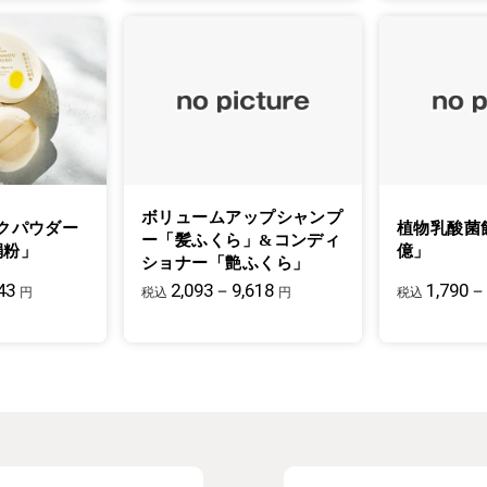
ボリュームアップシャンプ
クパウダー
植物乳酸菌
ー「髪ふくら」&コンディ
絹粉」
億」
ショナー「艶ふくら」
43
2,093－9,618
1,790－
円
税込
円
税込