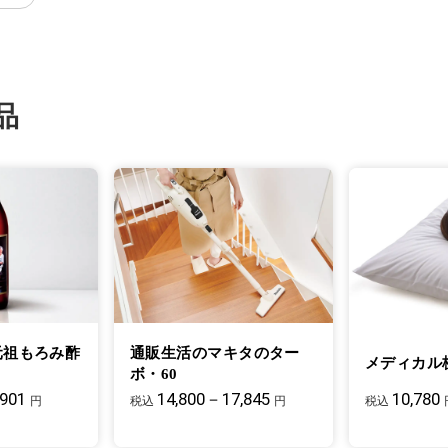
品
元祖もろみ酢
通販生活のマキタのター
メディカル
ボ・60
,901
14,800－17,845
10,780
円
税込
円
税込