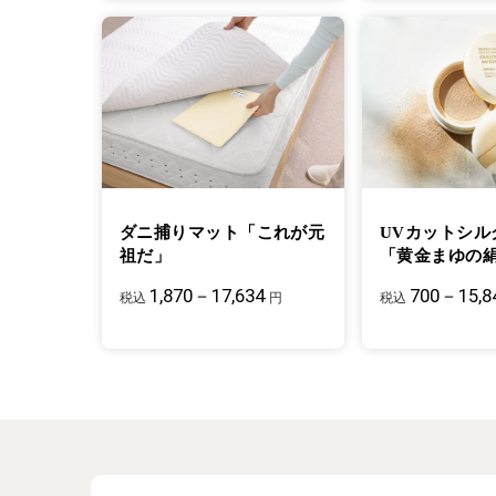
ダニ捕りマット「これが元
UVカットシル
祖だ」
「黄金まゆの
1,870－17,634
700－15,8
税込
円
税込