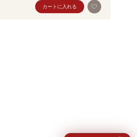
お
カートに入れる
気
に
入
り
に
追
加