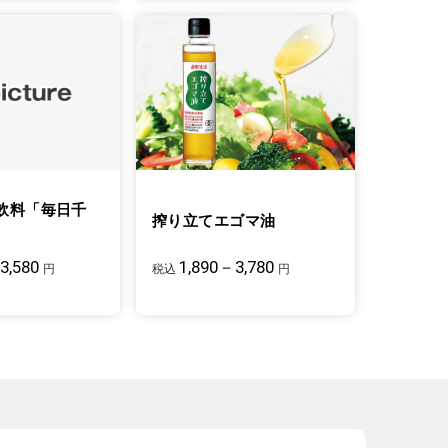
飲料「毎日千
搾り立てエゴマ油
3,580
1,890－3,780
円
税込
円