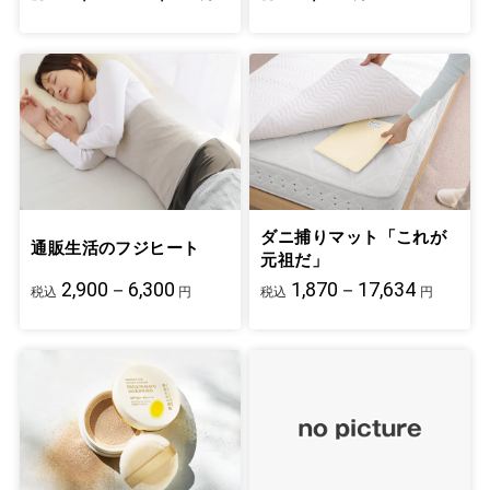
ダニ捕りマット「これが
通販生活のフジヒート
元祖だ」
2,900－6,300
1,870－17,634
税込
円
税込
円