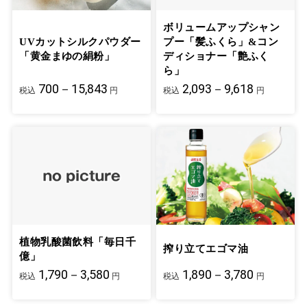
ボリュームアップシャン
UVカットシルクパウダー
プー「髪ふくら」&コン
「黄金まゆの絹粉」
ディショナー「艶ふく
ら」
700－15,843
2,093－9,618
税込
円
税込
円
植物乳酸菌飲料「毎日千
搾り立てエゴマ油
億」
1,790－3,580
1,890－3,780
税込
円
税込
円