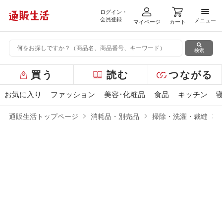
ログイン・
メニ
会員登録
メニュー
マイページ
カート
検索
グ
買う
読む
つながる
ロ
ー
お気に入り
ファッション
美容･化粧品
食品
キッチン
バ
ル
通販生活トップページ
消耗品・別売品
掃除・洗濯・裁縫
メ
ニ
ュ
ー