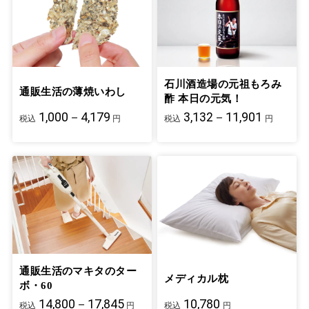
石川酒造場の元祖もろみ
通販生活の薄焼いわし
酢 本日の元気！
1,000－4,179
3,132－11,901
税込
円
税込
円
通販生活のマキタのター
メディカル枕
ボ・60
14,800－17,845
10,780
税込
円
税込
円