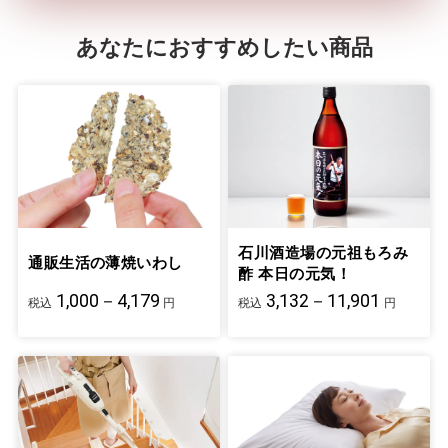
あなたにおすすめしたい商品
石川酒造場の元祖もろみ
通販生活の薄焼いわし
酢 本日の元気！
1,000－4,179
3,132－11,901
税込
円
税込
円