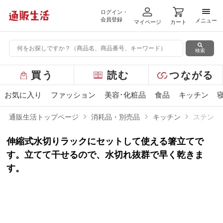
ログイン・
メニ
会員登録
メニュー
マイページ
カート
検索
グ
買う
読む
つながる
ロ
ー
お気に入り
ファッション
美容･化粧品
食品
キッチン
バ
ル
通販生活トップページ
消耗品・別売品
キッチン
ステンレ
メ
ニ
伸縮式水切りラックにセットして使える箸立てで
ュ
ー
す。立てて干せるので、水切れ抜群で早く乾きま
す。