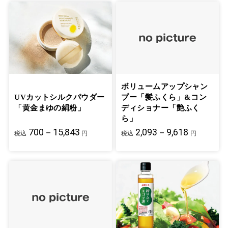
ボリュームアップシャン
UVカットシルクパウダー
プー「髪ふくら」&コン
「黄金まゆの絹粉」
ディショナー「艶ふく
ら」
700－15,843
2,093－9,618
税込
円
税込
円