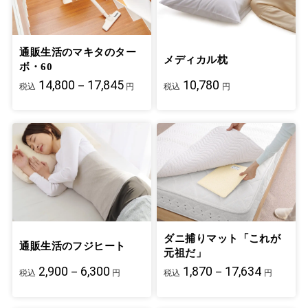
通販生活のマキタのター
メディカル枕
ボ・60
14,800－17,845
10,780
税込
円
税込
円
ダニ捕りマット「これが
通販生活のフジヒート
元祖だ」
2,900－6,300
1,870－17,634
税込
円
税込
円