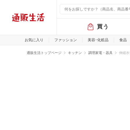
グ
買う
ロ
ー
バ
お気に入り
ファッション
美容･化粧品
食品
ル
メ
通販生活トップページ
キッチン
調理家電・器具
伸縮水
ニ
ュ
ー