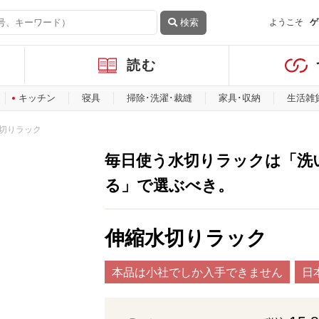
検索
ようこそ
ゲ
読む
キッチン
寝具
掃除･洗濯･裁縫
家具･収納
生活雑
切りラック
毎日使う水切りラックは「洗
る」で選ぶべき。
伸縮水切りラック
本品は小社でしか入手できません
日