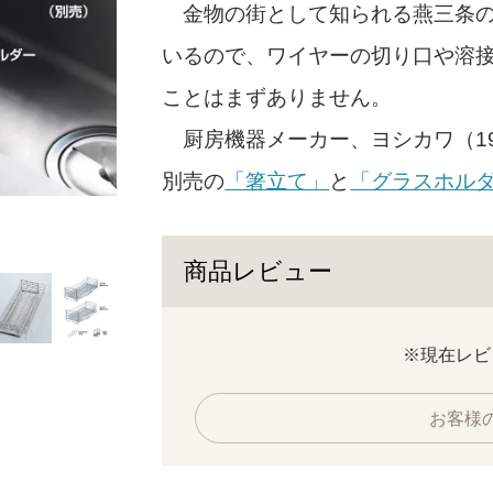
金物の街として知られる燕三条の
いるので、ワイヤーの切り口や溶
ことはまずありません。
厨房機器メーカー、ヨシカワ（19
別売の
「箸立て」
と
「グラスホル
洗い物が少ないときや、使わないときは縮める
リします。
商品レビュー
※現在レビ
お客様