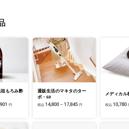
品
元祖もろみ酢
通販生活のマキタのター
メディカル
ボ・60
,901
14,800－17,845
10,780
円
税込
円
税込