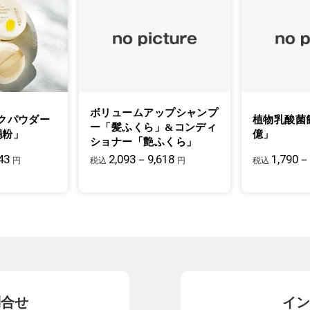
ボリュームアップシャンプ
クパウダー
植物乳酸菌
ー「髪ふくら」&コンディ
絹粉」
億」
ショナー「艶ふくら」
43
2,093－9,618
1,790－
円
税込
円
税込
問合せ
イン