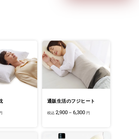
枕
通販生活のフジヒート
2,900－6,300
円
税込
円