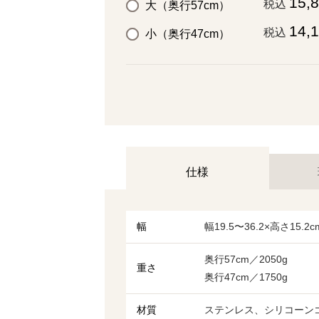
15,
税込
大（奥行57cm）
14,
税込
小（奥行47cm）
仕様
幅
幅19.5〜36.2×高さ15.2c
奥行57cm／2050g
重さ
奥行47cm／1750g
材質
ステンレス、シリコーン