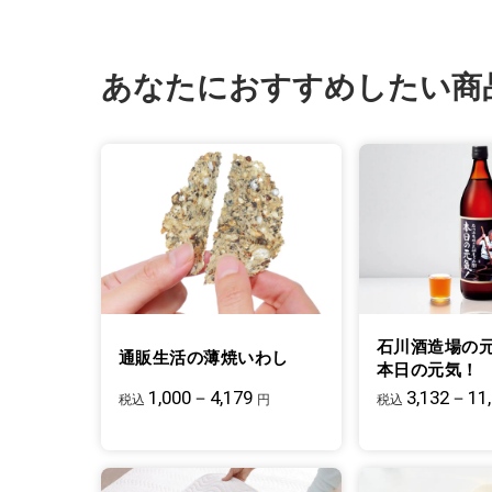
あなたにおすすめしたい商
石川酒造場の
通販生活の薄焼いわし
本日の元気！
1,000－4,179
3,132－11
税込
円
税込