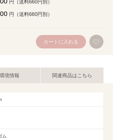
800
円（送料660円別）
100
円（送料660円別）
お
カートに入れる
気
に
入
り
に
追
加
環境情報
関連商品はこちら
m
ゴム