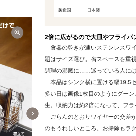
製造国
日本製
2倍に広がるので大皿やフライパ
食器の乾きが速いステンレスワイ
題はサイズ選び。省スペースを重
調理の邪魔に……迷っている人に
本品はシンク横に置ける幅19.5
多い日は画像1枚目のようにグーン
生。収納力は約2倍になって、フラ
ごらんのとおりワイヤーの交差が
のもうれしいところ。お掃除もラ