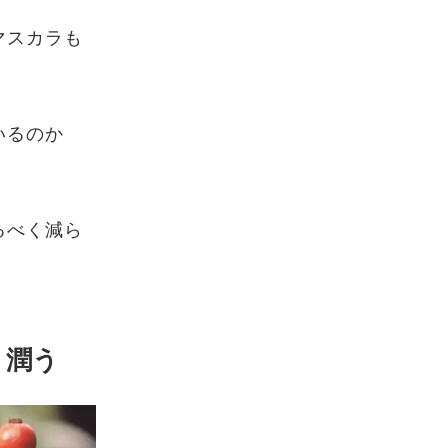
マスカラも
いるのか
るべく減ら
り潤う