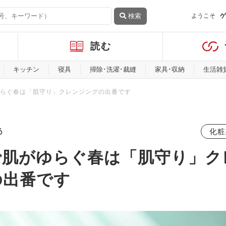
検索
ようこそ
ゲ
読む
キッチン
寝具
掃除･洗濯･裁縫
家具･収納
生活雑
らぐ春は「肌守り」クレンジングの出番です
6
化粧
で肌がゆらぐ春は「肌守り」ク
の出番です