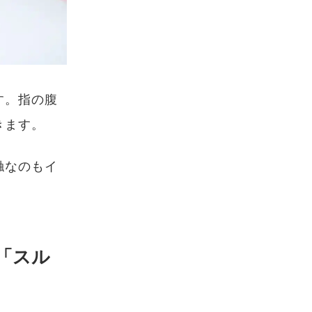
す。指の腹
きます。
触なのもイ
「スル