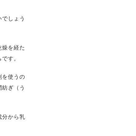
いでしょう
乾燥を経た
らです。
剤を使うの
潤紡ぎ（う
成分から乳