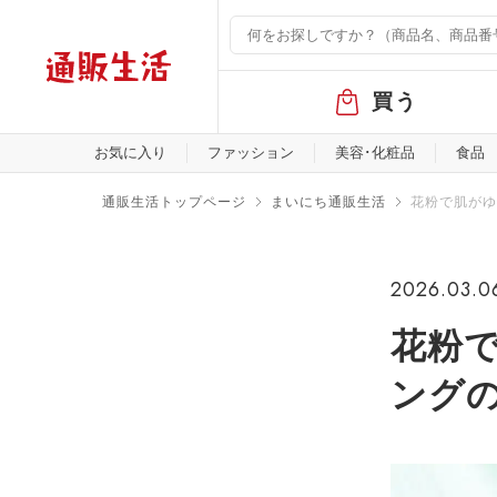
グ
買う
ロ
ー
バ
お気に入り
ファッション
美容･化粧品
食品
ル
メ
通販生活トップページ
まいにち通販生活
花粉で肌がゆ
ニ
ュ
ー
2026.03.0
花粉
ング