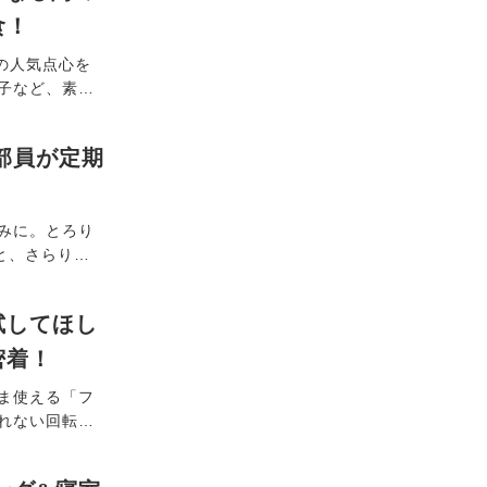
食！
の人気点心を
子など、素材
頒布会」の魅
部員が定期
みに。とろり
と、さらり感
員が定期購入
を同時にケア
試してほし
密着！
ま使える「フ
れない回転刃
ンドのカミソ
毛処理からそ