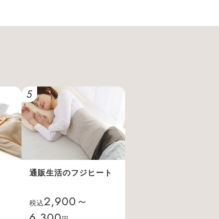
5
通販生活のフジヒート
2,900～
税込
6,300
円