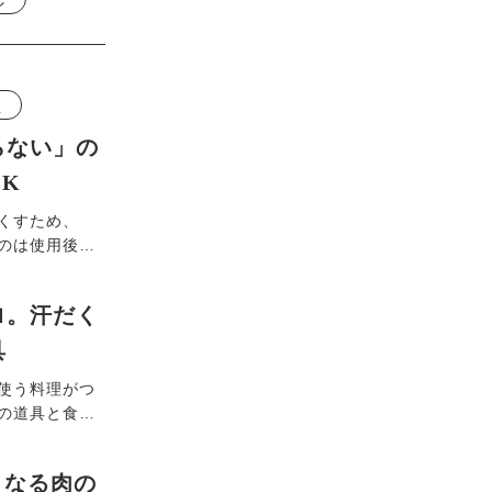
え
らない」の
K
なくすため、
のは使用後返
、化粧品は1カ
商品の返品・
ロ。汗だく
具
使う料理がつ
の道具と食品
で背中や首を
具を取り入れ
うなる肉の
コツと、道具を