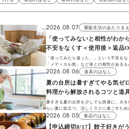
2026.08.07
通販生活のあたりま
「使ってみないと相性がわか
不安をなくす＜使用後＞返品O
「使ってみたら違った...」という不安を
「メディカル枕」など体との相性があるも
2026.08.06
品OK。靴やブラは着払いで返品交換でき
道具のはなし
月使用後でも返品できます。「通販生活」
夏の台所は暑すぎてやる気ゼ
交換についてお伝えします。
料理から解放されるコツと道
暑すぎる夏の台所を少しでも快適に。火を
らい夏に役立つ、涼しくラクに過ごすため
2026.08.05
を厳選。扇風機で冷気を送る、冷却グッズ
食品のはなし
冷やす、火を使わずに作れる食品や調理道
【申込締切8/17】餃子好きが
るなど、汗だく料理から解放される3つの