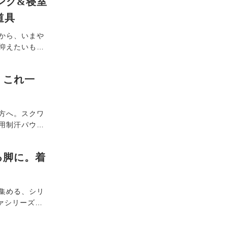
ング&寝室
ます。
道具
から、いまや
抑えたいも
触冷感効果の
り"道具で、
、これ一
ませんか。
方へ。スクワ
用制汗パウダ
ついてゲル化
サラをキー
る脚に。着
集める、シリ
ァシリーズ」
きるのは通販
ラや足袋タイ