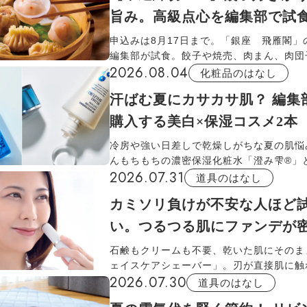
ご紹介します。
旨み。高級点心を編集部で試
申込みは8月17日まで。「銀座 飛雁閣」
編集部が試食。餃子や焼売、肉まん、肉団
2026.08.04
の旨みと個性豊かな食感を楽しめる「点心
化粧品のはなし
力を紹介します。
汗ばむ夏にカサカサ肌？ 編集
購入する美白×保湿コスメ2本
冷房や強い日差しで乾燥しがちな夏の肌悩
んもちもちの濃密保湿化粧水「澄み雫®」
2026.07.31
が魅力の美白オイル「潤むく®」を編集部
道具のはなし
するその理由とは。薬用成分でシミと乾燥
カミソリ負けが不安な人ほど
する2品です。
い。つるつる肌にファンデが
石鹸もクリームも不要、乾いた肌にそのま
ェイスケアシェーバー」。刃が直接肌に触
2026.07.30
式なので、カミソリ負けの心配はなし。ハ
道具のはなし
リ派だった編集部員が実際に使用し、うぶ