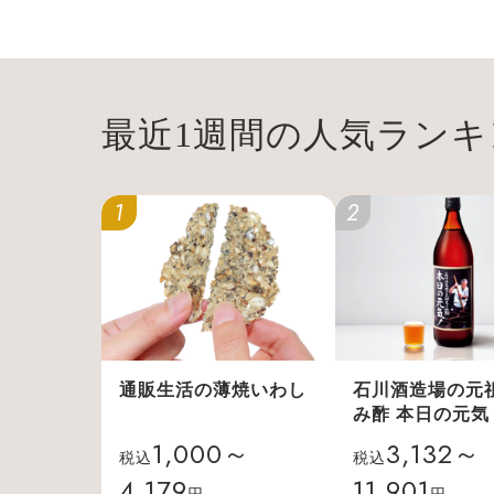
最近1週間の人気ランキ
1
2
通販生活の薄焼いわし
石川酒造場の元
み酢 本日の元気
1,000～
3,132～
税込
税込
4,179
11,901
円
円