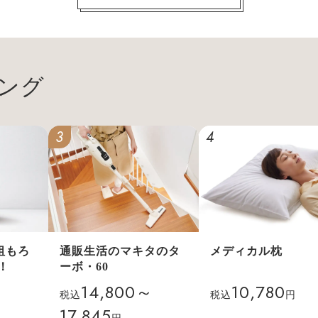
ング
3
4
祖もろ
通販生活のマキタのタ
メディカル枕
！
ーボ・60
14,800～
10,780
税込
税込
円
17,845
円