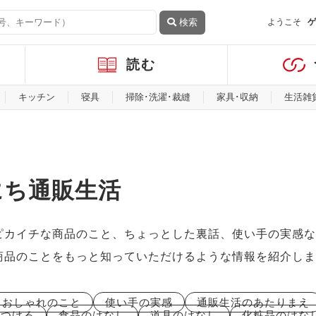
検索
ようこそ
ゲ
読む
キッチン
寝具
掃除･洗濯･裁縫
家具･収納
生活雑
にち通販生活
ピカイチな商品のこと、ちょっとした裏話、使い手の実感な
商品のことをもっと知っていただけるような情報を紹介しま
おしゃれのこと
使い手の実感
通販生活のあたりまえ
につける
食品のはなし
道具のはなし
化粧品のはな