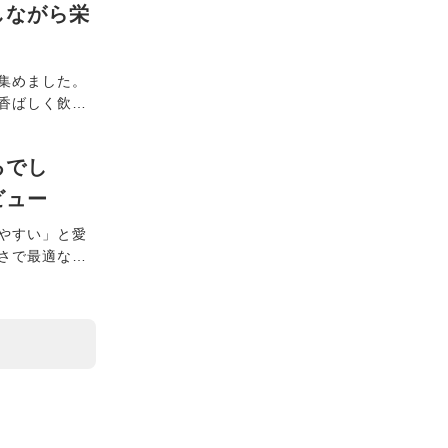
しながら栄
ツタイプも仲
イフスタイル
。
集めました。
香ばしく飲み
やクエン酸を
つけて、夏の
るでし
ビュー
やすい」と愛
さで最適な高
5cmのジャン
ます。