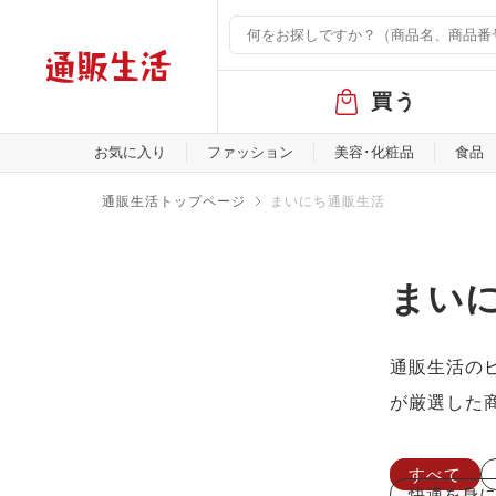
グ
買う
ロ
ー
バ
お気に入り
ファッション
美容･化粧品
食品
ル
メ
通販生活トップページ
まいにち通販生活
ニ
ュ
ー
まい
通販生活の
が厳選した
すべて
快適を身