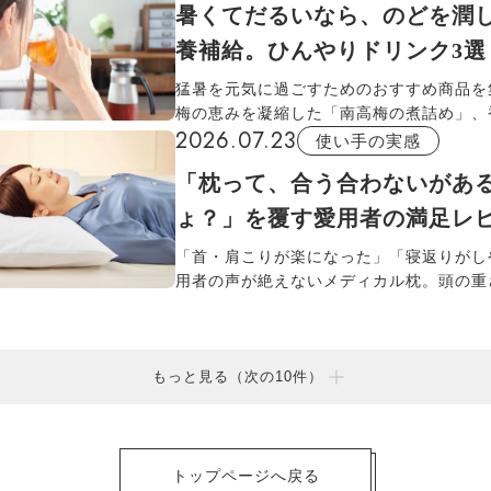
暑くてだるいなら、のどを潤
プが再登場し、パンプスに合う薄手のタイ
間入り。涼しいメッシュや就寝用など、ラ
養補給。ひんやりドリンク3選
にぴったりな一足がわかる比較ガイドです
猛暑を元気に過ごすためのおすすめ商品を
梅の恵みを凝縮した「南高梅の煮詰め」、
2026.07.23
やすい「深蒸しごんぼ茶」、必須アミノ酸
使い手の実感
含む「元祖もろみ酢」。お好みの一品を見
「枕って、合う合わないがあ
毎日に取り入れてみてください。
ょ？」を覆す愛用者の満足レ
「首・肩こりが楽になった」「寝返りがし
用者の声が絶えないメディカル枕。頭の重
さに変わる凹凸構造のウレタンフォームと7
ボサイズが、多くの人に合う理由を紹介し
もっと見る（次の10件）
トップページへ戻る