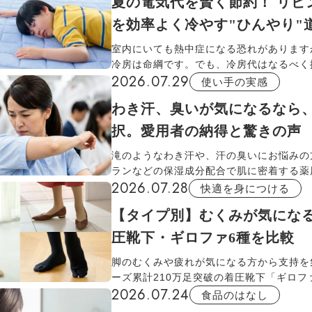
夏の電気代を賢く節約！ リビ
の後の肌の変化までをリアルにレポートし
を効率よく冷やす"ひんやり"
室内にいても熱中症になる恐れがあります
冷房は命綱です。でも、冷房代はなるべく
2026.07.29
の。太陽熱をカットする遮熱グッズや、接
使い手の実感
あるラグなど、通販生活おすすめの"ひんや
わき汗、臭いが気になるなら
節電しながら涼しいリビングと寝室を作り
択。愛用者の納得と驚きの声
滝のようなわき汗や、汗の臭いにお悩みの
ランなどの保湿成分配合で肌に密着する薬
2026.07.28
ー「さらすず」をご紹介します。汗と結び
快適を身につける
する有効成分の力で、朝から夕方までサラ
【タイプ別】むくみが気にな
プ。家族で使い分けるのもおすすめ。
圧靴下・ギロファ6種を比較
脚のむくみや疲れが気になる方から支持を
ーズ累計210万足突破の着圧靴下「ギロフ
2026.07.24
から新作＆人気復活タイプが登場！入手で
食品のはなし
生活のみです。保湿成分を含んだアロエベ