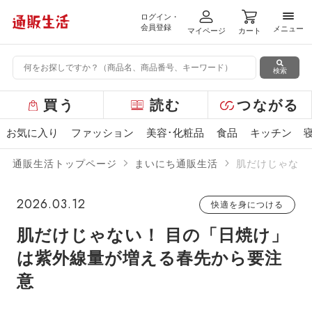
ログイン・
メニ
会員登録
メニュー
マイページ
カート
検索
グ
買う
読む
つながる
ロ
ー
お気に入り
ファッション
美容･化粧品
食品
キッチン
バ
ル
通販生活トップページ
まいにち通販生活
肌だけじゃない
メ
ニ
ュ
2026.03.12
快適を身につける
ー
肌だけじゃない！ 目の「日焼け」
は紫外線量が増える春先から要注
意