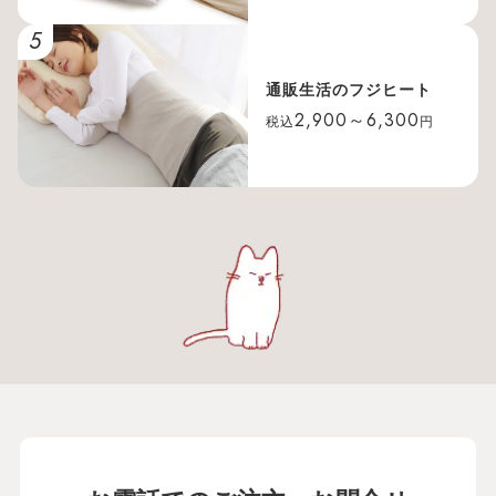
5
通販生活のフジヒート
2,900～6,300
税込
円