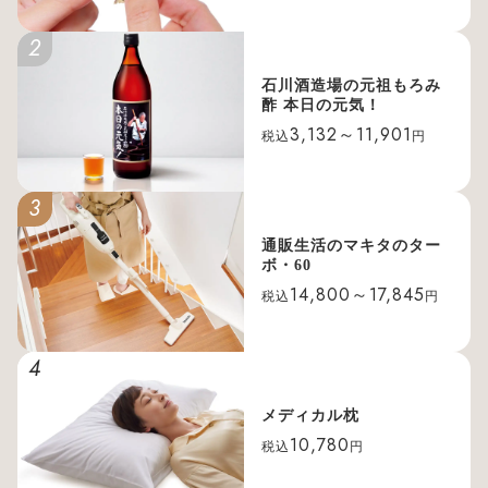
2
石川酒造場の元祖もろみ
酢 本日の元気！
3,132～11,901
税込
円
3
通販生活のマキタのター
ボ・60
14,800～17,845
税込
円
4
メディカル枕
10,780
税込
円