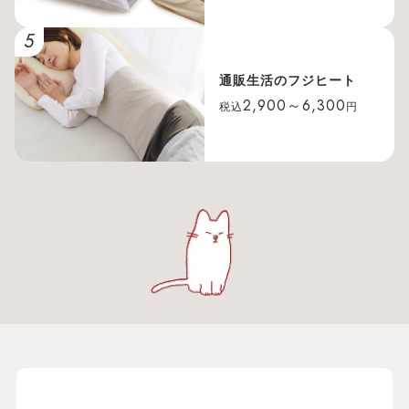
5
通販生活のフジヒート
2,900～6,300
税込
円