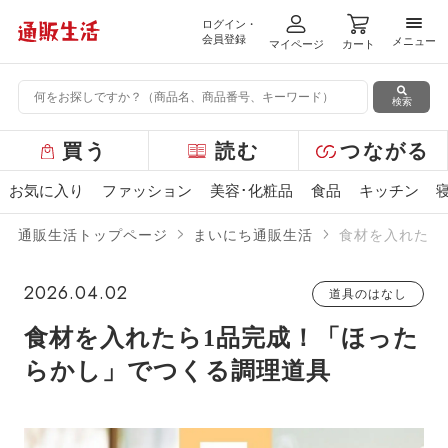
ログイン・
メニ
会員登録
メニュー
マイページ
カート
検索
グ
買う
読む
つながる
ロ
ー
お気に入り
ファッション
美容･化粧品
食品
キッチン
バ
ル
通販生活トップページ
まいにち通販生活
食材を入れたら
メ
ニ
ュ
2026.04.02
道具のはなし
ー
食材を入れたら1品完成！「ほった
らかし」でつくる調理道具