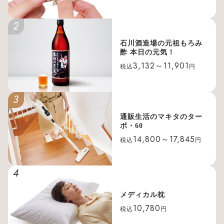
2
石川酒造場の元祖もろみ
酢 本日の元気！
3,132～11,901
税込
円
3
通販生活のマキタのター
ボ・60
14,800～17,845
税込
円
4
メディカル枕
10,780
税込
円