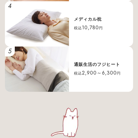
4
メディカル枕
10,780
税込
円
5
通販生活のフジヒート
2,900～6,300
税込
円