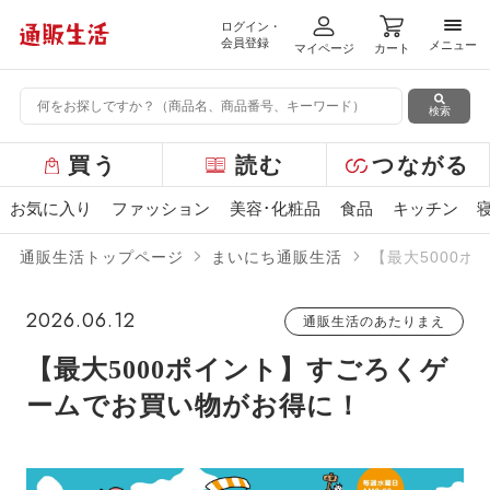
ログイン・
メニ
会員登録
メニュー
マイページ
カート
検索
グ
買う
読む
つながる
ロ
ー
お気に入り
ファッション
美容･化粧品
食品
キッチン
バ
ル
通販生活トップページ
まいにち通販生活
【最大5000
メ
ニ
ュ
2026.06.12
通販生活のあたりまえ
ー
【最大5000ポイント】すごろくゲ
ームでお買い物がお得に！