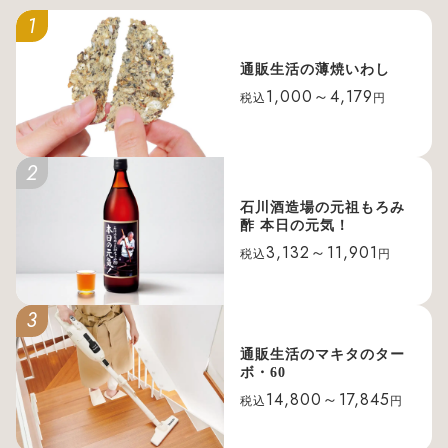
1
通販生活の薄焼いわし
1,000～4,179
税込
円
2
石川酒造場の元祖もろみ
酢 本日の元気！
3,132～11,901
税込
円
3
通販生活のマキタのター
ボ・60
14,800～17,845
税込
円