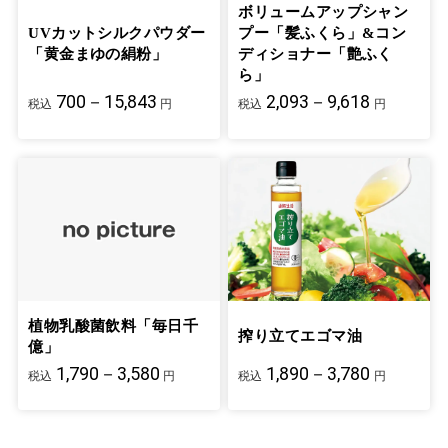
ボリュームアップシャン
UVカットシルクパウダー
プー「髪ふくら」&コン
「黄金まゆの絹粉」
ディショナー「艶ふく
ら」
700－15,843
2,093－9,618
税込
円
税込
円
植物乳酸菌飲料「毎日千
搾り立てエゴマ油
億」
1,790－3,580
1,890－3,780
税込
円
税込
円