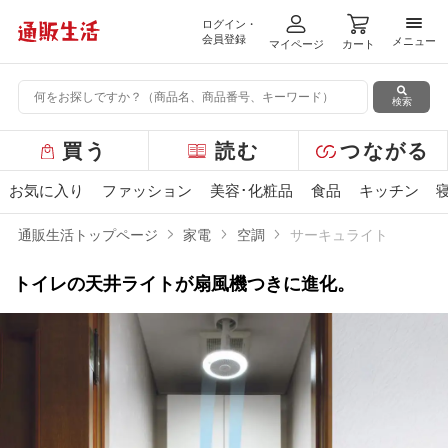
ログイン・
メニ
会員登録
メニュー
マイページ
カート
検索
グ
買う
読む
つながる
ロ
ー
お気に入り
ファッション
美容･化粧品
食品
キッチン
バ
ル
通販生活トップページ
家電
空調
サーキュライト
メ
ニ
トイレの天井ライトが扇風機つきに進化。
ュ
ー