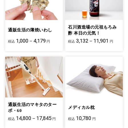
石川酒造場の元祖もろみ
通販生活の薄焼いわし
酢 本日の元気！
1,000－4,179
3,132－11,901
税込
円
税込
円
通販生活のマキタのター
メディカル枕
ボ・60
14,800－17,845
10,780
税込
円
税込
円