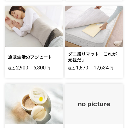
ダニ捕りマット「これが
通販生活のフジヒート
元祖だ」
2,900－6,300
1,870－17,634
税込
円
税込
円