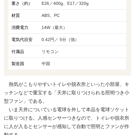
重さ（約）
E26／400g、E17／320g
材質
ABS、PC
消費電力
14W（最大）
電気代目安
0.42円／ 5分（強）
付属品
リモコン
製造国
中国
熱気がこもりやすいトイレや脱衣所といった小部屋、キ
ッチンなどで重宝する「天井に取りつけられる照明つき小
型ファン」である。
いま天井についている電球を外して本品を電球ソケット
に取りつける。人感センサーつきなので、トイレや脱衣所
に人が入るとセンサーが感知して自動で照明とファンが作
動する。