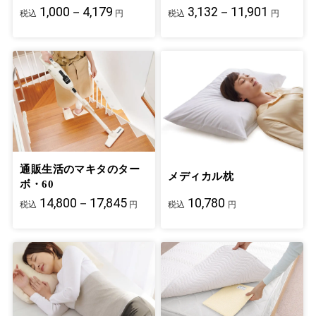
1,000－4,179
3,132－11,901
税込
円
税込
円
通販生活のマキタのター
メディカル枕
ボ・60
14,800－17,845
10,780
税込
円
税込
円