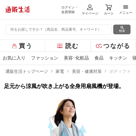
ログイン・
メニ
会員登録
メニュー
マイページ
カート
検索
グ
買う
読む
つながる
ロ
ー
お気に入り
ファッション
美容･化粧品
食品
キッチン
バ
ル
通販生活トップページ
家電
美容・健康対策
ボディファン
メ
ニ
足元から涼風が吹き上がる全身用扇風機が登場。
ュ
ー