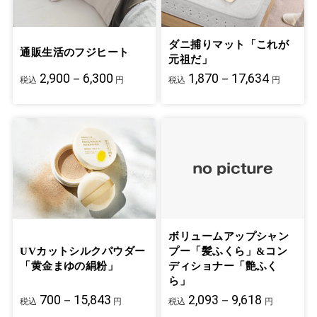
ダニ捕りマット「これが
通販生活のフジヒート
元祖だ」
2,900－6,300
1,870－17,634
税込
円
税込
円
ボリュームアップシャン
UVカットシルクパウダー
プー「髪ふくら」&コン
「黄金まゆの絹粉」
ディショナー「艶ふく
ら」
700－15,843
2,093－9,618
税込
円
税込
円