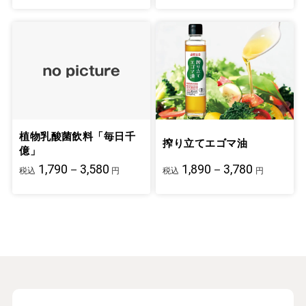
植物乳酸菌飲料「毎日千
搾り立てエゴマ油
億」
1,790－3,580
1,890－3,780
税込
円
税込
円