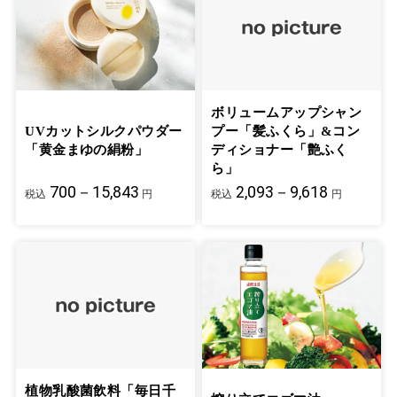
ボリュームアップシャン
UVカットシルクパウダー
プー「髪ふくら」&コン
「黄金まゆの絹粉」
ディショナー「艶ふく
ら」
700－15,843
2,093－9,618
税込
円
税込
円
植物乳酸菌飲料「毎日千