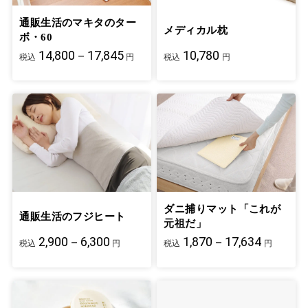
通販生活のマキタのター
メディカル枕
ボ・60
14,800－17,845
10,780
税込
円
税込
円
ダニ捕りマット「これが
通販生活のフジヒート
元祖だ」
2,900－6,300
1,870－17,634
税込
円
税込
円