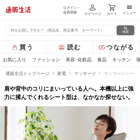
ログイン・
メニ
会員登録
メニュー
マイページ
カート
検索
グ
買う
読む
つながる
ロ
ー
お気に入り
ファッション
美容･化粧品
食品
キッチン
バ
ル
通販生活トップページ
家電
マッサージ
マッサージシート
メ
ニ
肩や背中のコリにまいっている人へ。本機以上に強
ュ
ー
力に揉んでくれるシート型は、なかなか探せない。