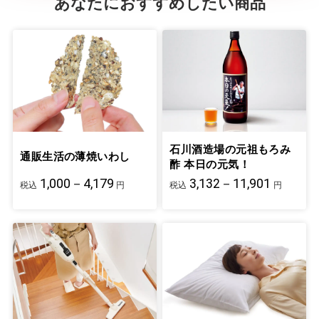
あなたにおすすめしたい商品
石川酒造場の元祖もろみ
通販生活の薄焼いわし
酢 本日の元気！
1,000－4,179
3,132－11,901
税込
円
税込
円