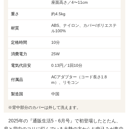
座面高さ／4〜11cm
重さ
約4.5kg
ABS、ナイロン、カバー/ポリエステ
材質
ル100%
定格時間
10分
消費電力
25W
電気代目安
0.13円／1回10分
ACアダプター（コード長さ1.8
付属品
m）、リモコン
製造国
中国
※背中部分のカバーは外して洗えます。
2025年の『通販生活5・6月号』で初登場したとたん、
肩と背中のコリに悩んでいる大勢の方からお申込みが集中