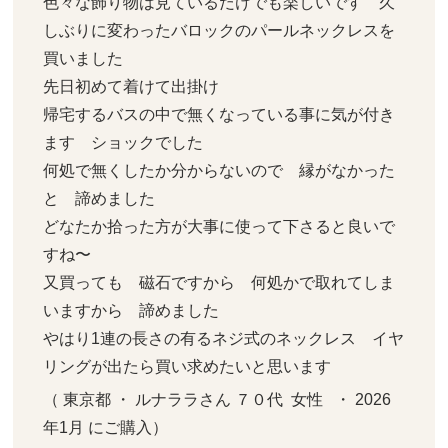
色々な飾り物は見ているだけでも楽しいです　久
しぶりに変わったバロックのパールネックレスを
買いました　

先日初めて着けて出掛け　

帰宅するバスの中で無くなっている事に気が付き
ます　ショックでした

何処で無くしたか分からないので　縁がなかった
と　諦めました　

どなたか拾った方が大事に使って下さると良いで
すね〜

又買っても　磁石ですから　何処かで取れてしま
いますから　諦めました

やはり1連の長さの有るネジ式のネックレス　イヤ
リングが出たら買い求めたいと思います
（ 東京都 ・ ルナララさん ７０代  女性   ・ 2026
年1月 にご購入）