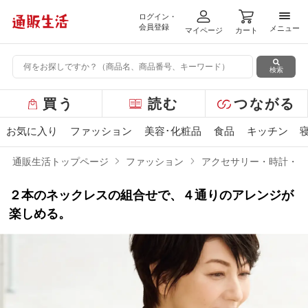
ログイン・
メニ
会員登録
メニュー
マイページ
カート
検索
グ
買う
読む
つながる
ロ
ー
お気に入り
ファッション
美容･化粧品
食品
キッチン
バ
ル
通販生活トップページ
ファッション
アクセサリー・時計・財
メ
ニ
２本のネックレスの組合せで、４通りのアレンジが
ュ
ー
楽しめる。