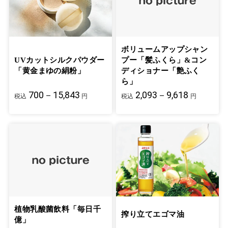
ボリュームアップシャン
UVカットシルクパウダー
プー「髪ふくら」&コン
「黄金まゆの絹粉」
ディショナー「艶ふく
ら」
700－15,843
2,093－9,618
税込
円
税込
円
植物乳酸菌飲料「毎日千
搾り立てエゴマ油
億」