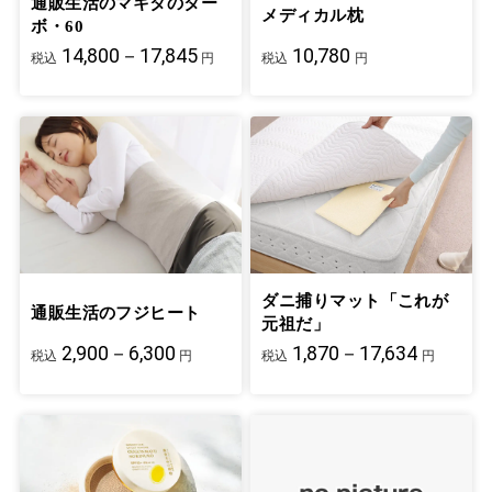
通販生活のマキタのター
メディカル枕
ボ・60
14,800－17,845
10,780
税込
円
税込
円
ダニ捕りマット「これが
通販生活のフジヒート
元祖だ」
2,900－6,300
1,870－17,634
税込
円
税込
円