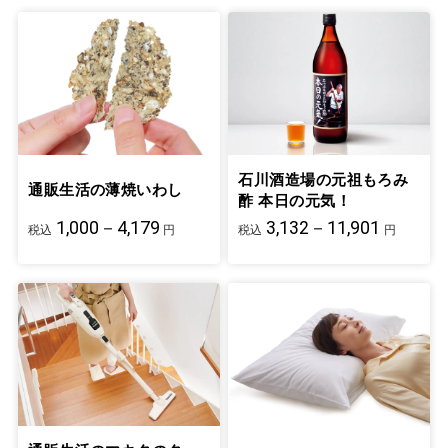
石川酒造場の元祖もろみ
通販生活の薄焼いわし
酢 本日の元気！
1,000－4,179
3,132－11,901
税込
円
税込
円