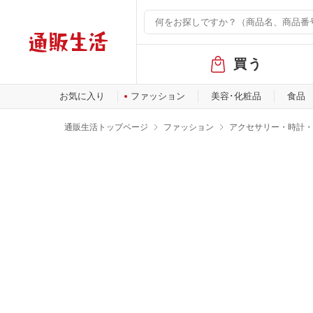
グ
買う
ロ
ー
バ
お気に入り
ファッション
美容･化粧品
食品
ル
メ
通販生活トップページ
ファッション
アクセサリー・時計・
ニ
ュ
ー