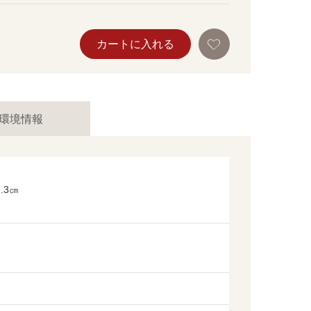
お
カートに入れる
気
に
入
り
に
追
加
環境情報
.3㎝