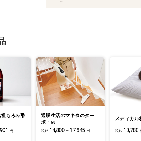
品
元祖もろみ酢
通販生活のマキタのター
メディカル
ボ・60
,901
14,800－17,845
10,780
円
税込
円
税込