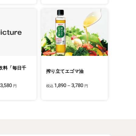
飲料「毎日千
搾り立てエゴマ油
3,580
1,890－3,780
円
税込
円