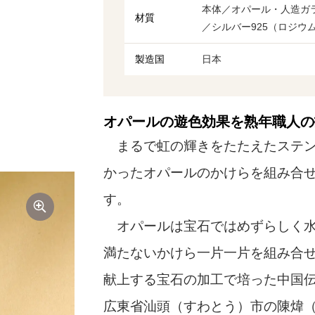
本体／オパール・人造ガ
材質
／シルバー925（ロジウ
製造国
日本
オパールの遊色効果を熟年職人の
まるで虹の輝きをたたえたステン
かったオパールのかけらを組み合
す。
オパールは宝石ではめずらしく水
満たないかけら一片一片を組み合せ
献上する宝石の加工で培った中国
広東省汕頭（すわとう）市の陳煒（