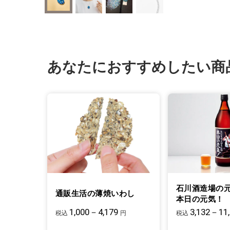
あなたにおすすめしたい商
石川酒造場の
通販生活の薄焼いわし
本日の元気！
1,000－4,179
3,132－11
税込
円
税込