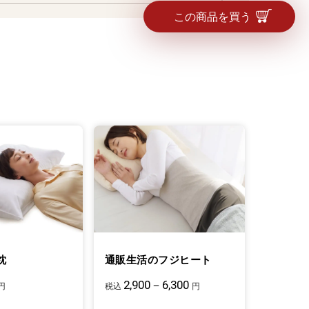
この商品を買う
枕
通販生活のフジヒート
2,900－6,300
円
税込
円