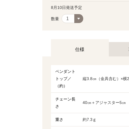
8月10日発送予定
数量
仕様
ペンダント
トップ／
縦3.8㎝（金具含む）×横2
（約）
チェーン長
40㎝＋アジャスター5㎝
さ
重さ
約7.3ｇ