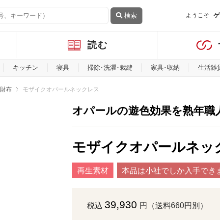
検索
ようこそ
ゲ
読む
キッチン
寝具
掃除･洗濯･裁縫
家具･収納
生活雑
財布
モザイクオパールネックレス
オパールの遊色効果を熟年職
モザイクオパールネッ
再生素材
本品は小社でしか入手でき
39,930
税込
円（送料660円別）