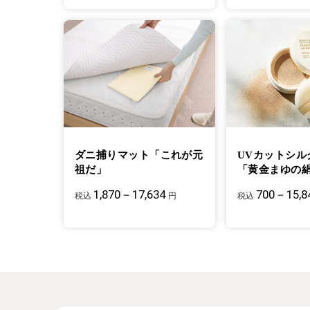
ダニ捕りマット「これが元
UVカットシル
祖だ」
「黄金まゆの
1,870－17,634
700－15,8
税込
円
税込