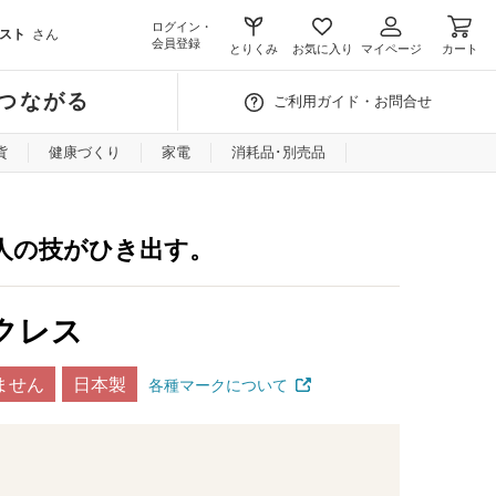
ログイン・
スト
さん
会員登録
とりくみ
お気に入り
マイページ
カート
つながる
ご利用ガイド・お問合せ
貨
健康づくり
家電
消耗品･別売品
人の技がひき出す。
クレス
ません
日本製
各種マークについて