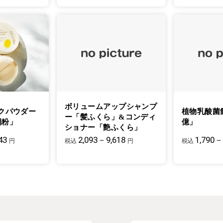
ボリュームアップシャンプ
クパウダー
植物乳酸菌
ー「髪ふくら」&コンディ
絹粉」
億」
ショナー「艶ふくら」
43
2,093－9,618
1,790－
円
税込
円
税込