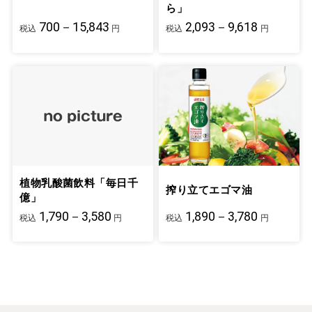
ら」
700－15,843
2,093－9,618
税込
円
税込
円
植物乳酸菌飲料「毎日千
搾り立てエゴマ油
億」
1,790－3,580
1,890－3,780
税込
円
税込
円