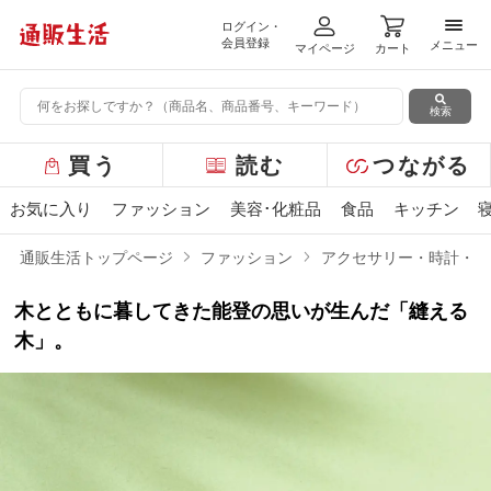
ログイン・
メニ
会員登録
メニュー
マイページ
カート
検索
グ
買う
読む
つながる
ロ
ー
お気に入り
ファッション
美容･化粧品
食品
キッチン
バ
ル
通販生活トップページ
ファッション
アクセサリー・時計・財
メ
ニ
木とともに暮してきた能登の思いが生んだ「縫える
ュ
ー
木」。