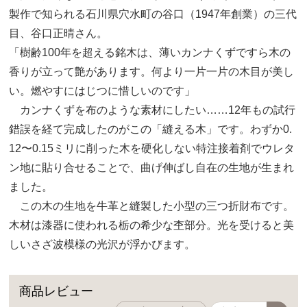
製作で知られる石川県穴水町の谷口（1947年創業）の三代
目、谷口正晴さん。
「樹齢100年を超える銘木は、薄いカンナくずですら木の
香りが立って艶があります。何より一片一片の木目が美し
い。燃やすにはじつに惜しいのです」
カンナくずを布のような素材にしたい……12年もの試行
錯誤を経て完成したのがこの「縫える木」です。わずか0.
12〜0.15ミリに削った木を硬化しない特注接着剤でウレタ
ン地に貼り合せることで、曲げ伸ばし自在の生地が生まれ
ました。
この木の生地を牛革と縫製した小型の三つ折財布です。
木材は漆器に使われる栃の希少な杢部分。光を受けると美
しいさざ波模様の光沢が浮かびます。
商品レビュー