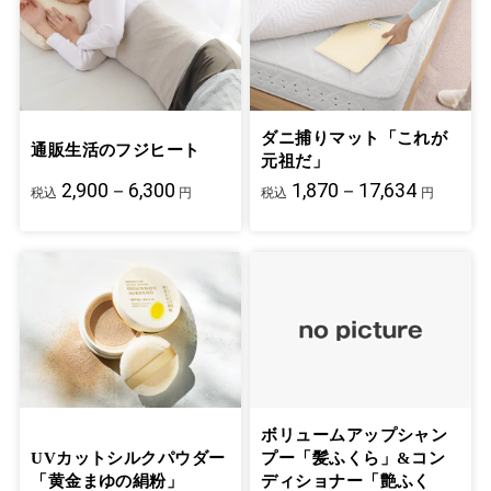
ダニ捕りマット「これが
通販生活のフジヒート
元祖だ」
2,900－6,300
1,870－17,634
税込
円
税込
円
ボリュームアップシャン
UVカットシルクパウダー
プー「髪ふくら」&コン
「黄金まゆの絹粉」
ディショナー「艶ふく