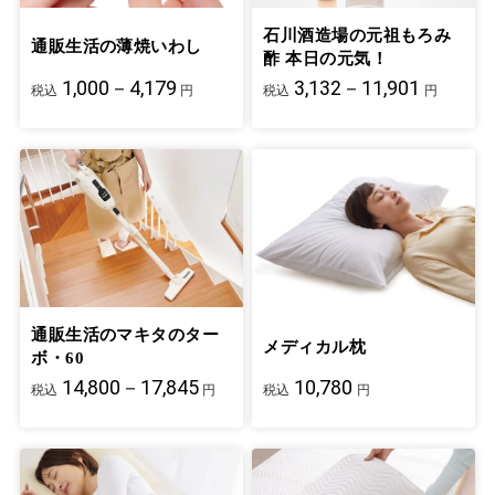
石川酒造場の元祖もろみ
通販生活の薄焼いわし
酢 本日の元気！
1,000－4,179
3,132－11,901
税込
円
税込
円
通販生活のマキタのター
メディカル枕
ボ・60
14,800－17,845
10,780
税込
円
税込
円