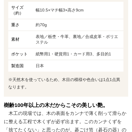
サイズ
幅10.5×マチ幅3×高さ9cm
（約）
重さ
約70g
表地／栃杢・牛革、裏地／合成皮革・ポリエ
素材
ステル
ポケット
紙幣用1・硬貨用1・カード用3、多目的1
製造国
日本
※天然木を使っているため、木目の模様や色合いは1点1点異
なります。
樹齢100年以上の木だからこその美しい艶。
木工の現場では、木の表面をカンナで薄く削って滑らか
に整える工程で木くずが必ず出ます。このカンナくずを
「捨てたくない」と思ったのが、碁ごけ笥（碁石の器）の