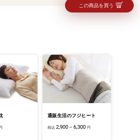
この商品を買う
枕
通販生活のフジヒート
2,900－6,300
円
税込
円