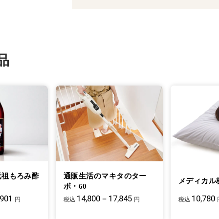
品
元祖もろみ酢
通販生活のマキタのター
メディカル
ボ・60
,901
14,800－17,845
10,780
円
税込
円
税込