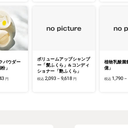
ボリュームアップシャンプ
クパウダー
植物乳酸菌
ー「髪ふくら」&コンディ
絹粉」
億」
ショナー「艶ふくら」
43
2,093－9,618
1,790－
円
税込
円
税込