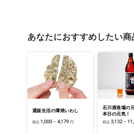
あなたにおすすめしたい商
石川酒造場の
通販生活の薄焼いわし
本日の元気！
1,000－4,179
3,132－11
税込
円
税込