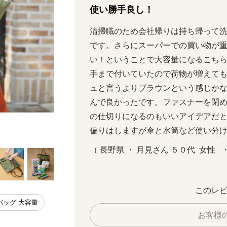
使い勝手良し！
清掃職のため会社帰りは持ち帰って
です。さらにスーパーでの買い物が
い！ということで大容量になるこち
手まで付いていたので荷物が増えて
ュと言うよりブラウンという感じか
んで良かったです。ファスナーを閉
の仕切りになるのもいいアイデアだ
カーキ（スリム時）
偏りはしますが傘と水筒など使い分
（ 長野県 ・ 月見さん ５０代  女性   
このレビ
バッグ 大容量
お客様