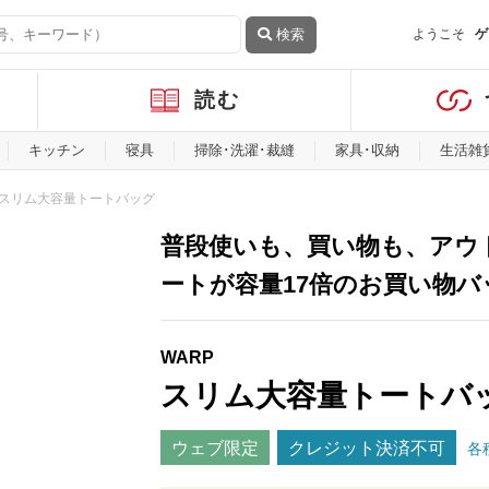
検索
ようこそ
ゲ
読む
キッチン
寝具
掃除･洗濯･裁縫
家具･収納
生活雑
スリム大容量トートバッグ
普段使いも、買い物も、アウ
ートが容量17倍のお買い物バ
WARP
スリム大容量トートバ
ウェブ限定
クレジット決済不可
各