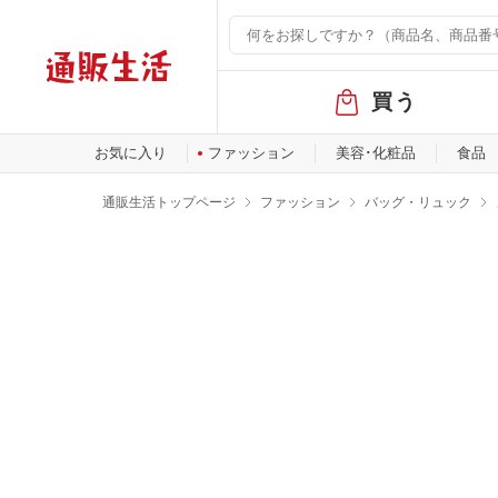
グ
買う
ロ
ー
バ
お気に入り
ファッション
美容･化粧品
食品
ル
メ
通販生活トップページ
ファッション
バッグ・リュック
ニ
ュ
ー