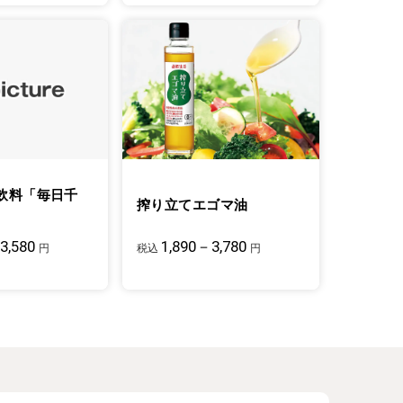
飲料「毎日千
搾り立てエゴマ油
3,580
1,890－3,780
円
税込
円