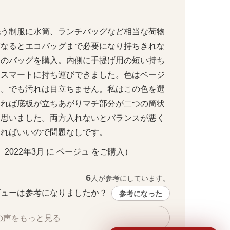
洗う制服に水筒、ランチバッグなど相当な荷物
重なるとエコバッグまで必要になり持ちきれな
らのバッグを購入。内側に手提げ用の短い持ち
もスマートに持ち運びできました。色はベージ
な。でも汚れは目立ちません。私はこの色を選
めれば底板が立ちあがりマチ部分が二つの筒状
と思いました。両方入れないとバランスが悪く
ベージュ（マチ広げ時）
ければいいので問題なしです。
・ 2022年3月 に ベージュ をご購入）
6
人が参考にしています。
ューは参考になりましたか？ 
参考になった
の声をもっと見る