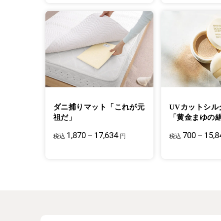
ダニ捕りマット「これが元
UVカットシル
祖だ」
「黄金まゆの
1,870－17,634
700－15,8
税込
円
税込