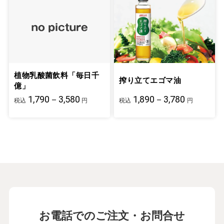
植物乳酸菌飲料「毎日千
搾り立てエゴマ油
億」
1,790－3,580
1,890－3,780
税込
円
税込
円
お電話でのご注文・お問合せ