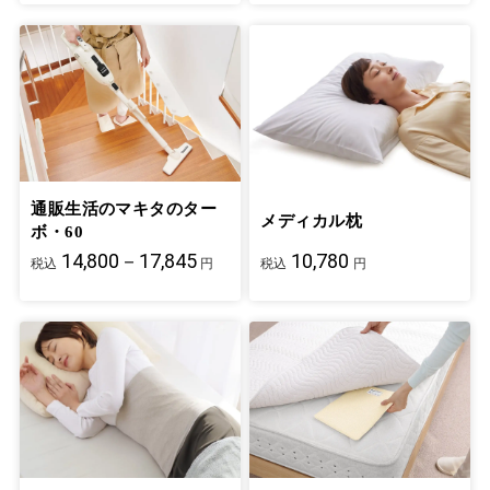
通販生活のマキタのター
メディカル枕
ボ・60
14,800－17,845
10,780
税込
円
税込
円