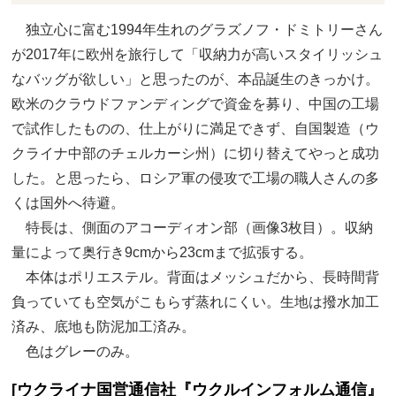
独立心に富む1994年生れのグラズノフ・ドミトリーさん
が2017年に欧州を旅行して「収納力が高いスタイリッシュ
なバッグが欲しい」と思ったのが、本品誕生のきっかけ。
欧米のクラウドファンディングで資金を募り、中国の工場
で試作したものの、仕上がりに満足できず、自国製造（ウ
クライナ中部のチェルカーシ州）に切り替えてやっと成功
した。と思ったら、ロシア軍の侵攻で工場の職人さんの多
くは国外へ待避。
特長は、側面のアコーディオン部（画像3枚目）。収納
量によって奥行き9cmから23cmまで拡張する。
本体はポリエステル。背面はメッシュだから、長時間背
負っていても空気がこもらず蒸れにくい。生地は撥水加工
済み、底地も防泥加工済み。
色はグレーのみ。
[ウクライナ国営通信社『ウクルインフォルム通信』