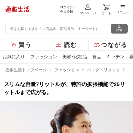
ログイン・
メニ
会員登録
メニュー
マイページ
カート
検索
グ
買う
読む
つながる
ロ
ー
お気に入り
ファッション
美容･化粧品
食品
キッチン
バ
ル
通販生活トップページ
ファッション
バッグ・リュック
プ
メ
ニ
スリムな容量7リットルが、特許の拡張機能で25リ
ュ
ー
ットルまで広がる。