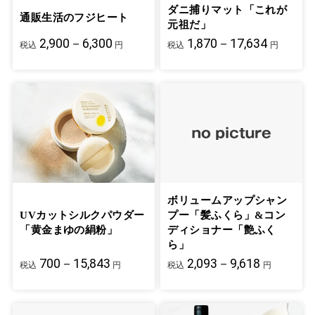
ダニ捕りマット「これが
通販生活のフジヒート
元祖だ」
2,900－6,300
1,870－17,634
税込
円
税込
円
ボリュームアップシャン
UVカットシルクパウダー
プー「髪ふくら」&コン
「黄金まゆの絹粉」
ディショナー「艶ふく
ら」
700－15,843
2,093－9,618
税込
円
税込
円