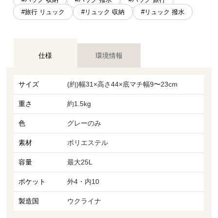
#旅行 リュック
#リュック 収納
#リュック 撥水
仕様
環境情報
サイズ
(約)幅31×高さ44×底マチ幅9〜23cm
重さ
約1.5kg
色
グレーのみ
素材
ポリエステル
容量
最大25L
ポケット
外4・内10
製造国
ウクライナ