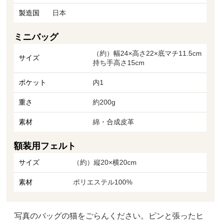
製造国
日本
ミニバッグ
（約）幅24×高さ22×底マチ11.5cm
サイズ
持ち手高さ15cm
ポケット
内1
重さ
約200g
素材
綿・合成皮革
額装用フェルト
サイズ
（約）縦20×横20cm
素材
ポリエステル100%
写真のバッグの猫をごらんください。ピンと張ったヒ