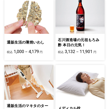
石川酒造場の元祖もろみ
通販生活の薄焼いわし
酢 本日の元気！
1,000－4,179
3,132－11,901
税込
円
税込
円
通販生活のマキタのター
メディカル枕