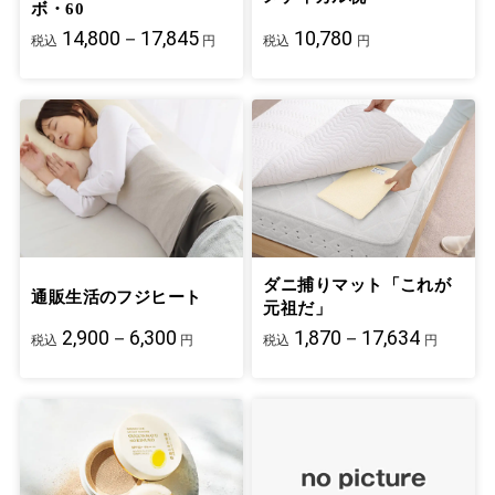
ボ・60
14,800－17,845
10,780
税込
円
税込
円
ダニ捕りマット「これが
通販生活のフジヒート
元祖だ」
2,900－6,300
1,870－17,634
税込
円
税込
円