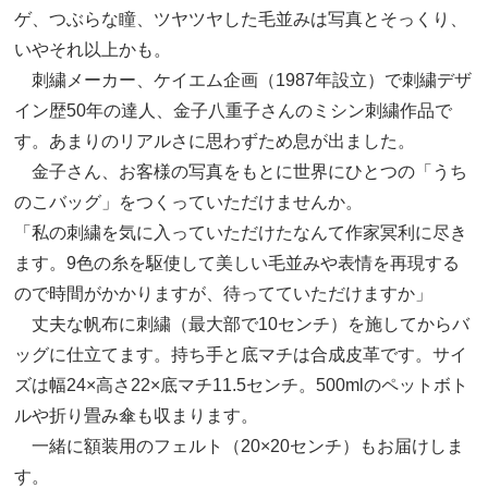
ゲ、つぶらな瞳、ツヤツヤした毛並みは写真とそっくり、
いやそれ以上かも。
刺繍メーカー、ケイエム企画（1987年設立）で刺繍デザ
イン歴50年の達人、金子八重子さんのミシン刺繍作品で
す。あまりのリアルさに思わずため息が出ました。
金子さん、お客様の写真をもとに世界にひとつの「うち
のこバッグ」をつくっていただけませんか。
「私の刺繍を気に入っていただけたなんて作家冥利に尽き
ます。9色の糸を駆使して美しい毛並みや表情を再現する
ので時間がかかりますが、待ってていただけますか」
丈夫な帆布に刺繍（最大部で10センチ）を施してからバ
ッグに仕立てます。持ち手と底マチは合成皮革です。サイ
ズは幅24×高さ22×底マチ11.5センチ。500mlのペットボト
ルや折り畳み傘も収まります。
一緒に額装用のフェルト（20×20センチ）もお届けしま
す。