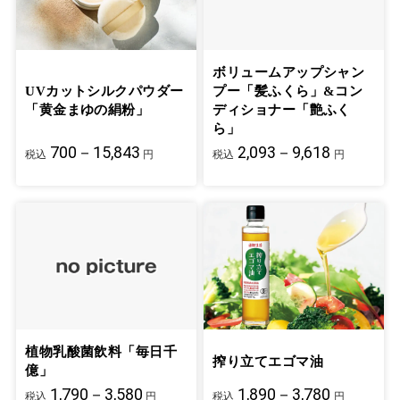
ボリュームアップシャン
UVカットシルクパウダー
プー「髪ふくら」&コン
「黄金まゆの絹粉」
ディショナー「艶ふく
ら」
700－15,843
2,093－9,618
税込
円
税込
円
植物乳酸菌飲料「毎日千
搾り立てエゴマ油
億」
1,790－3,580
1,890－3,780
税込
円
税込
円