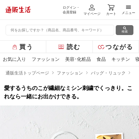
ログイン・
メニ
会員登録
メニュー
マイページ
カート
検索
グ
買う
読む
つながる
ロ
ー
お気に入り
ファッション
美容･化粧品
食品
キッチン
バ
ル
通販生活トップページ
ファッション
バッグ・リュック
オ
メ
ニ
愛するうちのこが繊細なミシン刺繍でくっきり。こ
ュ
ー
れなら一緒にお出かけできる。