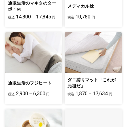
通販生活のマキタのター
メディカル枕
ボ・60
14,800－17,845
10,780
税込
円
税込
円
ダニ捕りマット「これが
通販生活のフジヒート
元祖だ」
2,900－6,300
1,870－17,634
税込
円
税込
円