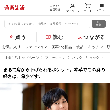
ログイン・
メニ
会員登録
メニュー
マイページ
カート
検索
グ
買う
読む
つながる
ロ
ー
お気に入り
ファッション
美容･化粧品
食品
キッチン
バ
ル
通販生活トップページ
ファッション
バッグ・リュック
1
メ
ニ
まるで肩から下げられるポケット。本革でこの肩の
ュ
ー
軽さは、希少です。