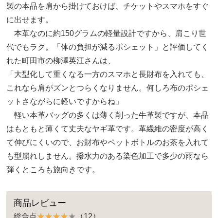
製の本品を肩から掛けておけば、チケットやスマホをすぐ
に出せます。
本革なのに約150グラムの軽量設計ですから、肩こり世
代でもラク。「体の負担が減るポシェット」と評価してく
れた町田市の柳澤英江さんは、
「大型化して重くなる一方のスマホと長財布を入れても、
これなら肩がズンとつらくなりません。何しろ布のポシェ
ットさながらに軽いですからね」
軽い本革バッグの多くは薄く削った牛革製ですが、本品
はもともと薄くて丈夫なヤギ革です。革繊維の密度が高く
て伸びにくいので、お財布やペットボトルのお茶を入れて
も型崩れしません。撥水力のある染色加工で多少の雨なら
弾くところも旅向きです。
商品レビュー
総合点
（12）