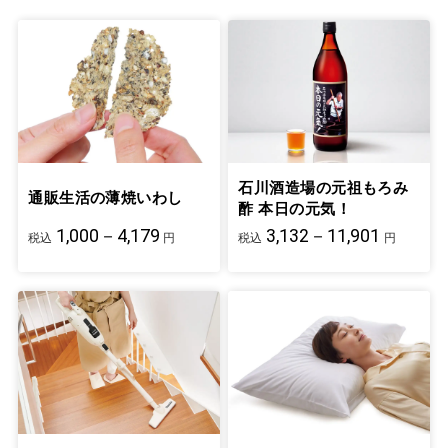
石川酒造場の元祖もろみ
通販生活の薄焼いわし
酢 本日の元気！
1,000－4,179
3,132－11,901
税込
円
税込
円