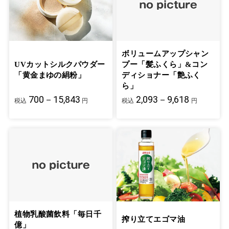
ボリュームアップシャン
UVカットシルクパウダー
プー「髪ふくら」&コン
「黄金まゆの絹粉」
ディショナー「艶ふく
ら」
700－15,843
2,093－9,618
税込
円
税込
円
植物乳酸菌飲料「毎日千
搾り立てエゴマ油
億」