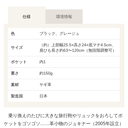
仕様
環境情報
色
ブラック、グレージュ
（約）上部幅25.5×高さ24×底マチ4.5cm、
サイズ
肩ひも長さ約63〜120cm（無段階調整可）
ポケット
内1
重さ
約150g
素材
ヤギ革
製造国
日本
乗り換えのたびに大きな旅行鞄やリュックをおろしてポ
ケットをゴソゴソ……革小物のジュキナー（2005年設立）