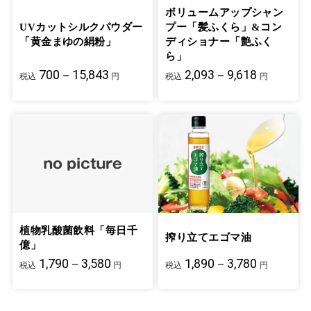
ボリュームアップシャン
UVカットシルクパウダー
プー「髪ふくら」&コン
「黄金まゆの絹粉」
ディショナー「艶ふく
ら」
700－15,843
2,093－9,618
税込
円
税込
円
植物乳酸菌飲料「毎日千
搾り立てエゴマ油
億」
1,790－3,580
1,890－3,780
税込
円
税込
円