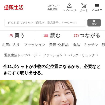
ログイン・
メニ
会員登録
メニュー
マイページ
カート
検索
グ
買う
読む
つながる
ロ
ー
お気に入り
ファッション
美容･化粧品
食品
キッチン
バ
ル
通販生活トップページ
ファッション
バッグ・リュック
ま
メ
ニ
全11ポケットが小物の定位置になるから、必要なと
ュ
ー
きにすぐ取り出せる。