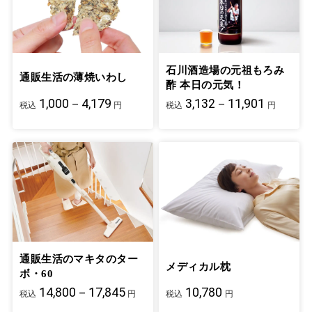
石川酒造場の元祖もろみ
通販生活の薄焼いわし
酢 本日の元気！
1,000－4,179
3,132－11,901
税込
円
税込
円
通販生活のマキタのター
メディカル枕
ボ・60
14,800－17,845
10,780
税込
円
税込
円