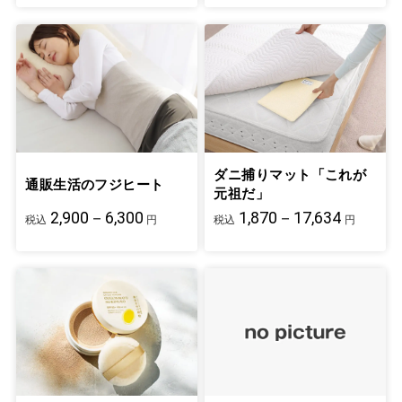
ダニ捕りマット「これが
通販生活のフジヒート
元祖だ」
2,900－6,300
1,870－17,634
税込
円
税込
円