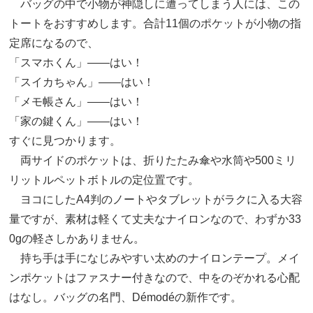
バッグの中で小物が神隠しに遭ってしまう人には、この
トートをおすすめします。合計11個のポケットが小物の指
定席になるので、
「スマホくん」――はい！
「スイカちゃん」――はい！
「メモ帳さん」――はい！
「家の鍵くん」――はい！
すぐに見つかります。
両サイドのポケットは、折りたたみ傘や水筒や500ミリ
リットルペットボトルの定位置です。
ヨコにしたA4判のノートやタブレットがラクに入る大容
量ですが、素材は軽くて丈夫なナイロンなので、わずか33
0gの軽さしかありません。
持ち手は手になじみやすい太めのナイロンテープ。メイ
ンポケットはファスナー付きなので、中をのぞかれる心配
はなし。バッグの名門、Démodéの新作です。