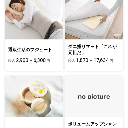
ダニ捕りマット「これが
通販生活のフジヒート
元祖だ」
2,900－6,300
1,870－17,634
税込
円
税込
円
ボリュームアップシャン