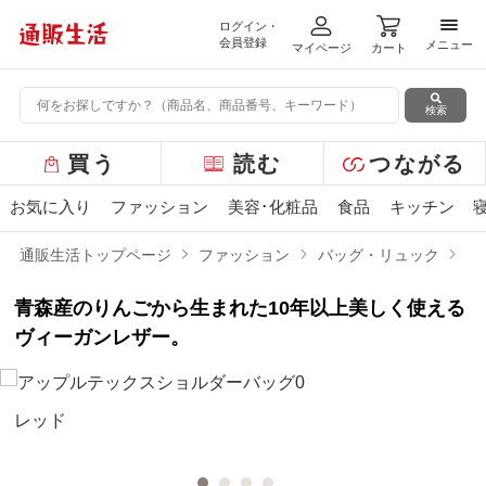
ログイン・
メニ
会員登録
メニュー
マイページ
カート
検索
グ
買う
読む
つながる
ロ
ー
お気に入り
ファッション
美容･化粧品
食品
キッチン
バ
ル
通販生活トップページ
ファッション
バッグ・リュック
ア
メ
ニ
青森産のりんごから生まれた10年以上美しく使える
ュ
ー
ヴィーガンレザー。
レッド