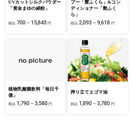
UVカットシルクパウダー
プー「髪ふくら」&コン
「黄金まゆの絹粉」
ディショナー「艶ふく
ら」
700－15,843
2,093－9,618
税込
円
税込
円
植物乳酸菌飲料「毎日千
搾り立てエゴマ油
億」
1,790－3,580
1,890－3,780
税込
円
税込
円