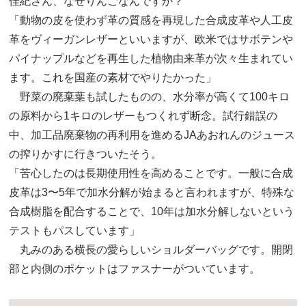
佳紀さん、なぜりんごなんですか？
「動物の皮を使わず革の質感を再現した合成皮革や人工皮
革をヴィーガンレザーといいますが、欧米ではサボテンや
パイナップルなどを再生した植物由来革が次々生まれてい
ます。これを国産の素材でやりたかった」
野菜の廃棄葉も試したものの、水分率が高くて100キロ
の原料から1キロのレザーもつくれず断念。試行錯誤の
中、加工品廃棄物の再利用を進めるJAあおれんのジュース
の搾りかすに行きついたそう。
「苦心したのは長期使用性を高めることです。一般に合成
皮革は3〜5年で加水分解が始まると言われますが、特殊な
合成樹脂を配合することで、10年は加水分解しないという
テストもパスしています」
丸みのある横長の愛らしいショルダーバッグです。開閉
部と内側のポケットはファスナーがついています。