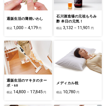
石川酒造場の元祖もろみ
通販生活の薄焼いわし
酢 本日の元気！
1,000－4,179
3,132－11,901
税込
円
税込
円
通販生活のマキタのター
メディカル枕
ボ・60
14,800－17,845
10,780
税込
円
税込
円