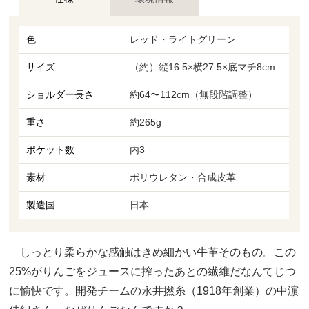
色
レッド・ライトグリーン
サイズ
（約）縦16.5×横27.5×底マチ8cm
ショルダー長さ
約64〜112cm（無段階調整）
重さ
約265g
ポケット数
内3
素材
ポリウレタン・合成皮革
製造国
日本
しっとり柔らかな感触はきめ細かい牛革そのもの。この
25%がりんごをジュースに搾ったあとの繊維だなんてじつ
に愉快です。開発チームの永井撚糸（1918年創業）の中濵