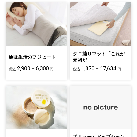
ダニ捕りマット「これが
通販生活のフジヒート
元祖だ」
2,900－6,300
1,870－17,634
税込
円
税込
円
ボリュームアップシャン