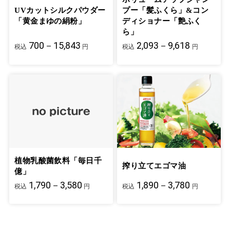
UVカットシルクパウダー
プー「髪ふくら」&コン
「黄金まゆの絹粉」
ディショナー「艶ふく
ら」
700－15,843
2,093－9,618
税込
円
税込
円
植物乳酸菌飲料「毎日千
搾り立てエゴマ油
億」
1,790－3,580
1,890－3,780
税込
円
税込
円