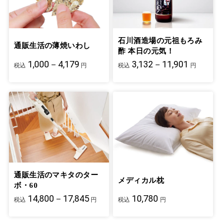
石川酒造場の元祖もろみ
通販生活の薄焼いわし
酢 本日の元気！
1,000－4,179
3,132－11,901
税込
円
税込
円
通販生活のマキタのター
メディカル枕
ボ・60
14,800－17,845
10,780
税込
円
税込
円