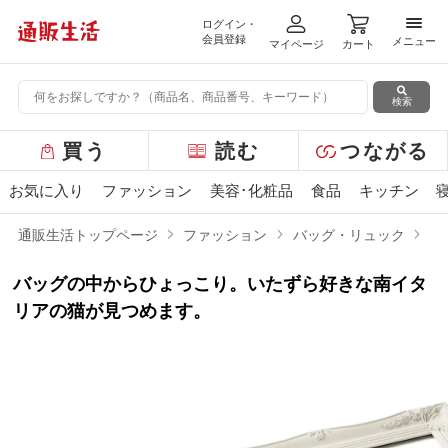
ログイン・
メニ
会員登録
メニュー
マイページ
カート
検索
グ
買う
読む
つながる
ロ
ー
お気に入り
ファッション
美容･化粧品
食品
キッチン
バ
ル
通販生活トップページ
ファッション
バッグ・リュック
ね
メ
ニ
バッグの中からひょっこり。いたずら好きな南イタ
ュ
ー
リアの猫が見つめます。