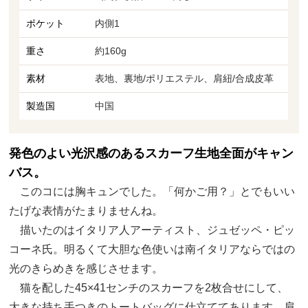
ポケット
内側1
重さ
約160g
素材
表地、裏地/ポリエステル、肩紐/合成皮革
製造国
中国
発色のよい光沢感のあるスカーフ生地全面がキャン
バス。
このコには胸キュンでした。「何かご用？」とでもいい
たげな表情がたまりませんね。
描いたのはイタリア人アーティスト、ジュゼッペ・ピッ
コーネ氏。明るくて大胆な色使いは南イタリアならではの
光のきらめきを感じさせます。
猫を配した45×41センチのスカーフを2枚合せにして、
大きな持ち手つきのトートバッグに仕立ててあります。肩