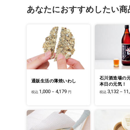
あなたにおすすめしたい商
石川酒造場の
通販生活の薄焼いわし
本日の元気！
1,000－4,179
3,132－11
税込
円
税込