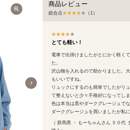
商品レビュー
総合点
（1）
とても軽い！
電車で出掛けましたがとにかく軽く
た。

沢山物を入れるので助かりました。
もいいですね。

リュックにするのも簡単でしたがリ
て整えないと少々不格好になってしまい
色は本当は黒やダークグレージュでな
ダークグレージュを買いましたが私
（ 群馬県 ・ もーちゃんさん ５０代  女