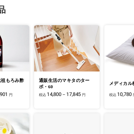
品
元祖もろみ酢
通販生活のマキタのター
メディカル
ボ・60
,901
14,800－17,845
10,780
円
税込
円
税込