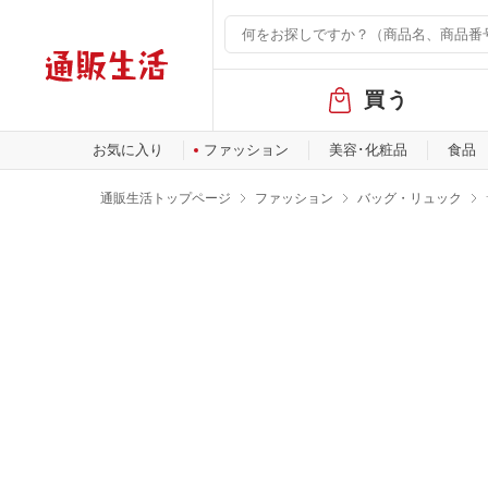
グ
買う
ロ
ー
バ
お気に入り
ファッション
美容･化粧品
食品
ル
メ
通販生活トップページ
ファッション
バッグ・リュック
ニ
ュ
ー