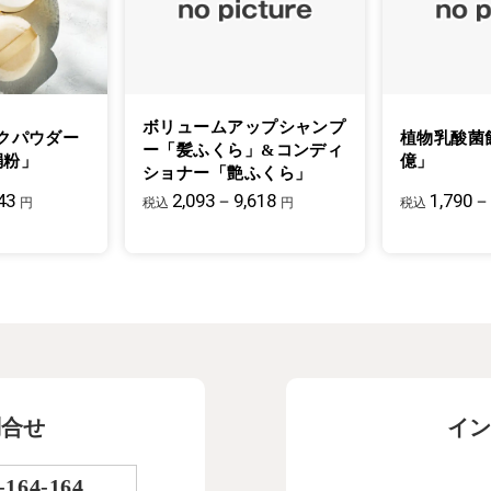
ボリュームアップシャンプ
クパウダー
植物乳酸菌
ー「髪ふくら」&コンディ
絹粉」
億」
ショナー「艶ふくら」
43
2,093－9,618
1,790－
円
税込
円
税込
問合せ
イン
-164-164