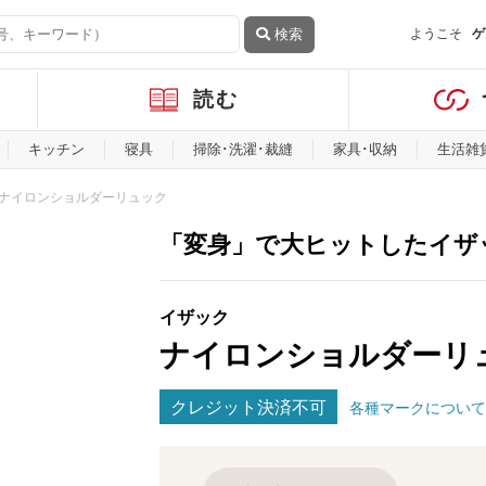
検索
ようこそ
ゲ
読む
キッチン
寝具
掃除･洗濯･裁縫
家具･収納
生活雑
ナイロンショルダーリュック
「変身」で大ヒットしたイザ
イザック
ナイロンショルダーリ
クレジット決済不可
各種マークについて