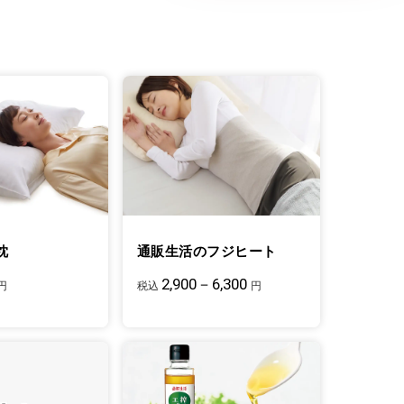
枕
通販生活のフジヒート
2,900－6,300
円
税込
円