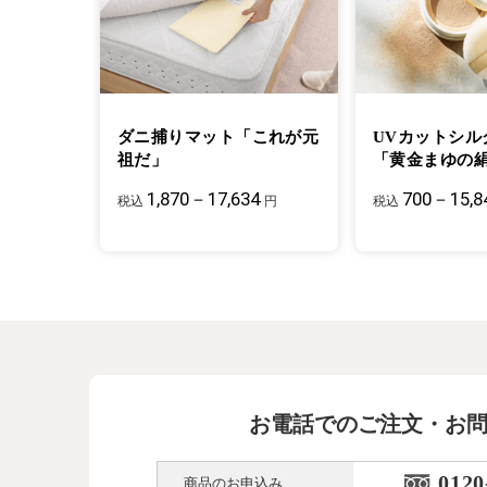
ダニ捕りマット「これが元
UVカットシル
祖だ」
「黄金まゆの
1,870－17,634
700－15,8
税込
円
税込
お電話でのご注文・お
0120
商品のお申込み