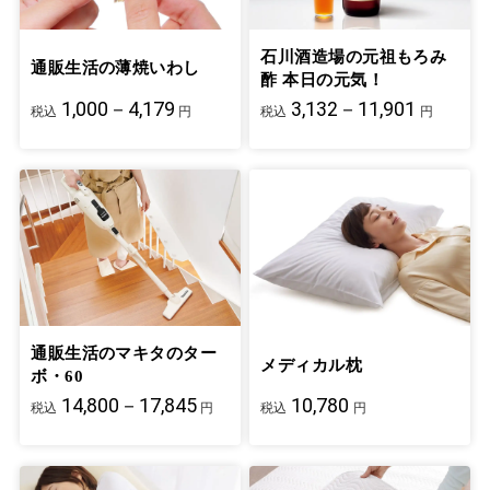
石川酒造場の元祖もろみ
通販生活の薄焼いわし
酢 本日の元気！
1,000－4,179
3,132－11,901
税込
円
税込
円
通販生活のマキタのター
メディカル枕
ボ・60
14,800－17,845
10,780
税込
円
税込
円