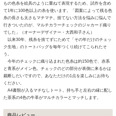
もの色糸を絵具のように重ねて表現するため、試作を含め
て1年に100色以上の糸を使います。「図案によって残る色
糸の長さも太さもマチマチ。捨てない方法を悩みに悩んで
行きついたのが、マルチカラーチェックのジャカード織り
でした」（オーナーデザイナー・大西和子さん）
以来30年、残糸を捨てずにためて「その年だけのチェッ
ク生地」のトートバッグを毎年つくり続けてこられたそ
う。
今年のチェックに織り込まれた色糸は約150色で、赤系
と青系がメイン色。チェックのどの部分が表側に来るかは
裁断しだいですので、あなただけの1点を楽しみにお待ち
ください。
A4書類が入るマチなしトート。持ち手と左右の縁に配し
た茶系の4色の牛革がマルチカラーとマッチします。
商品レビュー