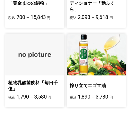
「黄金まゆの絹粉」
ディショナー「艶ふく
ら」
700－15,843
2,093－9,618
税込
円
税込
円
植物乳酸菌飲料「毎日千
搾り立てエゴマ油
億」
1,790－3,580
1,890－3,780
税込
円
税込
円