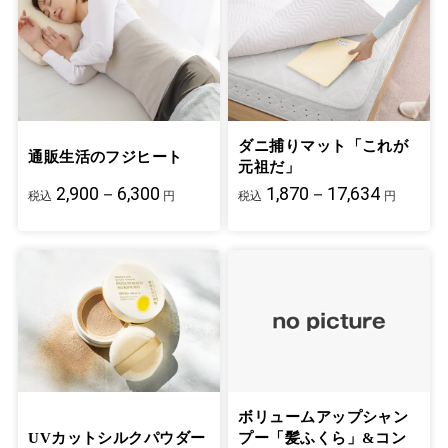
ダニ捕りマット「これが
通販生活のフジヒート
元祖だ」
2,900－6,300
1,870－17,634
税込
円
税込
円
ボリュームアップシャン
UVカットシルクパウダー
プー「髪ふくら」&コン