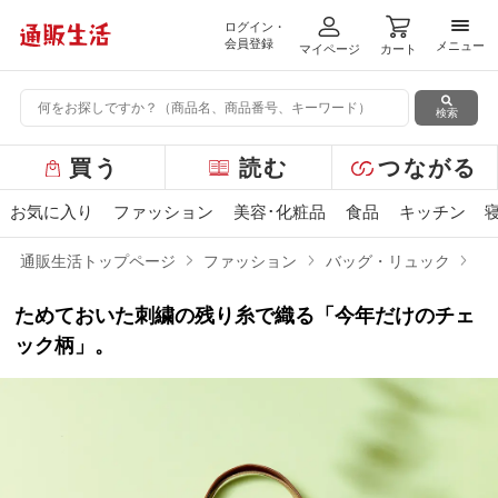
ログイン・
メニ
会員登録
メニュー
マイページ
カート
検索
グ
買う
読む
つながる
ロ
ー
お気に入り
ファッション
美容･化粧品
食品
キッチン
バ
ル
通販生活トップページ
ファッション
バッグ・リュック
刺
メ
ニ
ためておいた刺繍の残り糸で織る「今年だけのチェ
ュ
ー
ック柄」。