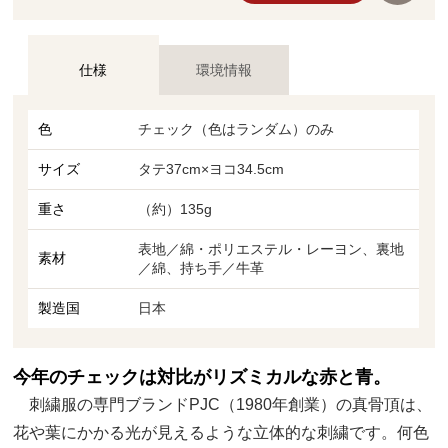
仕様
環境情報
色
チェック（色はランダム）のみ
サイズ
タテ37cm×ヨコ34.5cm
重さ
（約）135g
表地／綿・ポリエステル・レーヨン、裏地
素材
／綿、持ち手／牛革
製造国
日本
今年のチェックは対比がリズミカルな赤と青。
刺繍服の専門ブランドPJC（1980年創業）の真骨頂は、
花や葉にかかる光が見えるような立体的な刺繍です。何色