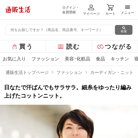
ログイン・
メニ
会員登録
メニュー
マイページ
カート
検索
グ
買う
読む
つながる
ロ
ー
お気に入り
ファッション
美容･化粧品
食品
キッチン
バ
ル
通販生活トップページ
ファッション
カーディガン・ニット
メ
ニ
日なたで汗ばんでもサラサラ。細糸をゆったり編み
ュ
ー
上げたコットンニット。