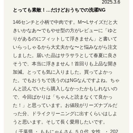
2025.3.6
とっても素敵！…だけどおうちでの洗濯NG
146センチと小柄で中肉です。M〜Lサイズだと大
きいかなあ〜でもやせ型の方がレビューに「ゆと
りがあるのにフィットして浮きません」と書いて
いらっしゃるから大丈夫かな〜と悩みながら注文
しました。届いた品はサラサラとして春夏に良さ
そうで、本当に浮きません！首回りも上品な開き
加減。とっても気に入りました。買ってよかっ
た。でもおうちで洗うのはNGなんですよね。ちゃ
んと読んでいたら購入しなかったかもしれないの
で、今回ばかりは「ちゃんと読まなくて良かっ
た！」と思っています。お値段がリーズナブルだ
った分、ドライクリーニングに出すくらいはしよ
うと思います。そして長く愛用したいです。
（ 千葉県 ・ ももにゃんさん ５０代  女性   ・ 202