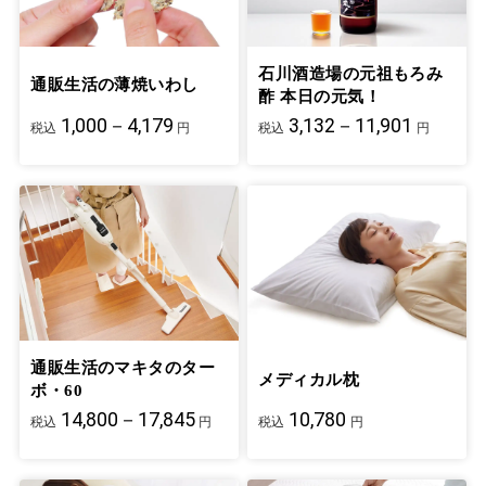
石川酒造場の元祖もろみ
通販生活の薄焼いわし
酢 本日の元気！
1,000－4,179
3,132－11,901
税込
円
税込
円
通販生活のマキタのター
メディカル枕
ボ・60
14,800－17,845
10,780
税込
円
税込
円