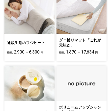
ダニ捕りマット「これが
通販生活のフジヒート
元祖だ」
2,900－6,300
1,870－17,634
税込
円
税込
円
ボリュームアップシャン