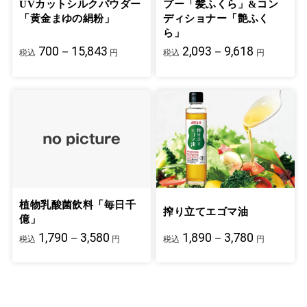
UVカットシルクパウダー
プー「髪ふくら」&コン
「黄金まゆの絹粉」
ディショナー「艶ふく
ら」
700－15,843
2,093－9,618
税込
円
税込
円
植物乳酸菌飲料「毎日千
搾り立てエゴマ油
億」
1,790－3,580
1,890－3,780
税込
円
税込
円