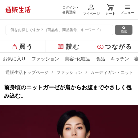
ログイン・
メニ
会員登録
メニュー
マイページ
カート
検索
グ
買う
読む
つながる
ロ
ー
お気に入り
ファッション
美容･化粧品
食品
キッチン
バ
ル
通販生活トップページ
ファッション
カーディガン・ニット
メ
ニ
前身頃のニットガーゼが肩からお腹までやさしく包
ュ
ー
み込む。