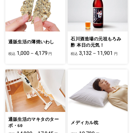
石川酒造場の元祖もろみ
通販生活の薄焼いわし
酢 本日の元気！
1,000－4,179
3,132－11,901
税込
円
税込
円
通販生活のマキタのター
メディカル枕
ボ・60