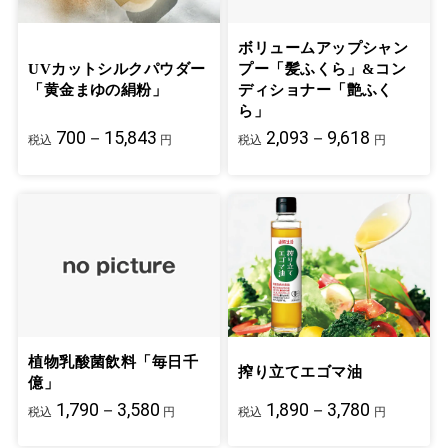
ボリュームアップシャン
UVカットシルクパウダー
プー「髪ふくら」&コン
「黄金まゆの絹粉」
ディショナー「艶ふく
ら」
700－15,843
2,093－9,618
税込
円
税込
円
植物乳酸菌飲料「毎日千
搾り立てエゴマ油
億」
1,790－3,580
1,890－3,780
税込
円
税込
円