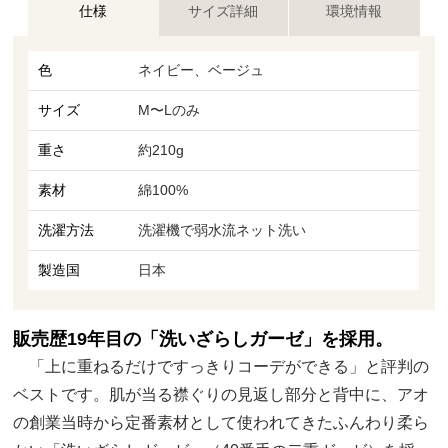
仕様
サイズ詳細
環境情報
色
ネイビー、ベージュ
サイズ
M〜Lのみ
重さ
約210g
素材
綿100%
洗濯方法
洗濯機で弱水流ネット洗い
製造国
日本
販売歴19年目の「洗いざらしガーゼ」を採用。
「上に重ねるだけですっきりコーデができる」と評判の
ベストです。肌が当る襟ぐりの見返し部分と背中に、アオ
の創業当時から定番素材として使われてきたふんわり柔ら