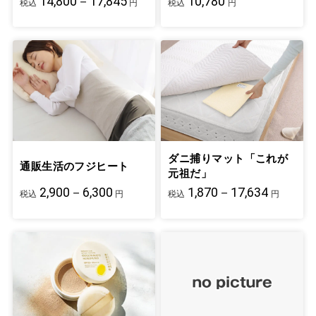
14,800－17,845
10,780
税込
円
税込
円
ダニ捕りマット「これが
通販生活のフジヒート
元祖だ」
2,900－6,300
1,870－17,634
税込
円
税込
円