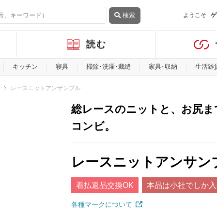
検索
ようこそ
ゲ
読む
キッチン
寝具
掃除･洗濯･裁縫
家具･収納
生活雑
レースニットアンサンブル
総レースのニットと、お尻ま
コンビ。
レースニットアンサン
着払返品交換OK
本品は小社でしか入
各種マークについて