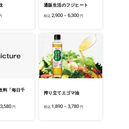
枕
通販生活のフジヒート
2,900－6,300
円
税込
円
飲料「毎日千
搾り立てエゴマ油
3,580
1,890－3,780
違う裾が、お腹周
タンクトップのみを、シアー素材の羽織もの
円
税込
円