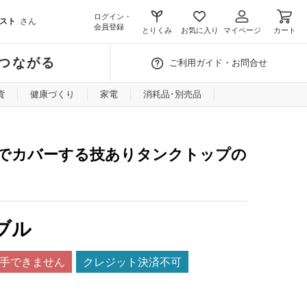
ログイン・
スト
さん
会員登録
とりくみ
お気に入り
マイページ
カート
つながる
ご利用ガイド・お問合せ
貨
健康づくり
家電
消耗品･別売品
でカバーする技ありタンクトップの
ブル
手できません
クレジット決済不可