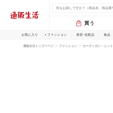
グ
買う
ロ
ー
バ
お気に入り
ファッション
美容･化粧品
食品
ル
メ
通販生活トップページ
ファッション
カーディガン・ニット
ニ
ュ
ー