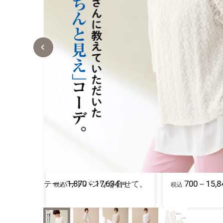
石川酒造場の
通販生活の薄焼いわし
本日の元気！
1,000－4,179
3,132－11,
税込
円
税込
ダニ捕りマット「これが元
UVカットシル
祖だ」
「黄金まゆの
1,870－17,634
700－15,8
テーパードパンツを合せて。
税込
円
税込