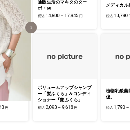
元祖もろみ酢
通販生活のマキタのター
メディカル
ボ・60
901
14,800－17,845
10,780
円
税込
円
税込
ボリュームアップシャンプ
クパウダー
植物乳酸菌
ー「髪ふくら」&コンディ
絹粉」
億」
ショナー「艶ふくら」
43
2,093－9,618
1,790－
セットアップのパンツと合せて。前後で長さの
円
税込
円
税込
りをすっきり見せる。