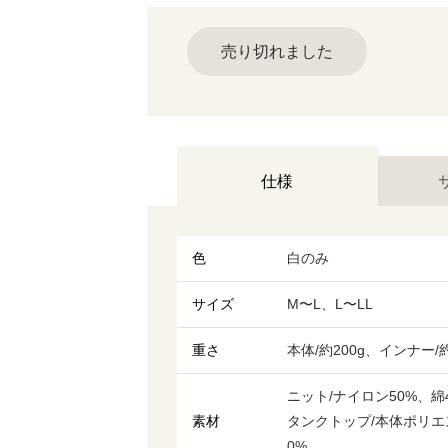
売り切れました
仕様
色
白のみ
サイズ
M〜L、L〜LL
重さ
本体/約200g、インナー/約
ニット/ナイロン50%、綿4
素材
タンクトップ/本体ポリエ
0%