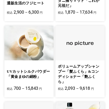
ダニ捕りマット「これが
通販生活のフジヒート
元祖だ」
2,900－6,300
1,870－17,634
税込
円
税込
円
ボリュームアップシャン
UVカットシルクパウダー
プー「髪ふくら」&コン
「黄金まゆの絹粉」
ディショナー「艶ふく
ら」
700－15,843
2,093－9,618
税込
円
税込
円