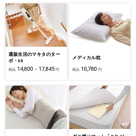
通販生活のマキタのター
メディカル枕
ボ・60
14,800－17,845
10,780
税込
円
税込
円