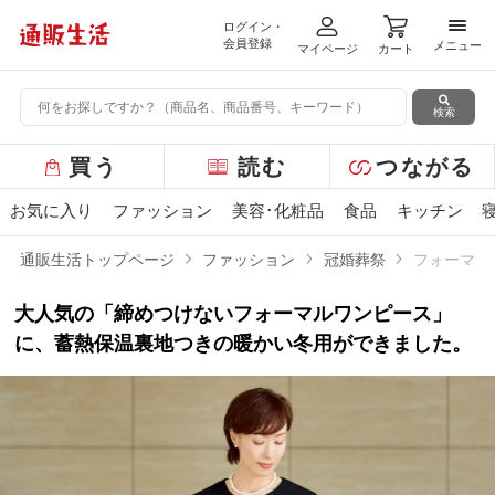
ログイン・
メニ
会員登録
メニュー
マイページ
カート
検索
グ
買う
読む
つながる
ロ
ー
お気に入り
ファッション
美容･化粧品
食品
キッチン
バ
ル
通販生活トップページ
ファッション
冠婚葬祭
フォーマル
メ
ニ
大人気の「締めつけないフォーマルワンピース」
ュ
ー
に、蓄熱保温裏地つきの暖かい冬用ができました。