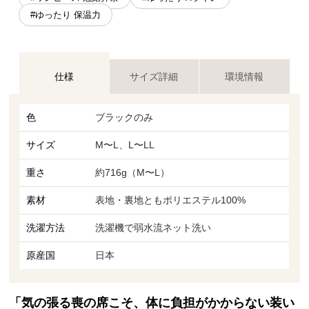
#ゆったり 保温力
仕様
サイズ詳細
環境情報
色
ブラックのみ
サイズ
M〜L、L〜LL
重さ
約716g（M〜L）
素材
表地・裏地ともポリエステル100%
洗濯方法
洗濯機で弱水流ネット洗い
原産国
日本
「気の張る喪の席こそ、体に負担がかからない装い