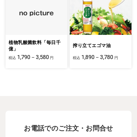
植物乳酸菌飲料「毎日千
搾り立てエゴマ油
億」
1,790－3,580
1,890－3,780
税込
円
税込
円
お電話でのご注文・お問合せ