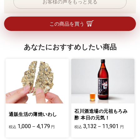
お客様の声をもっと見る
この商品を買う
あなたにおすすめしたい商品
石川酒造場の元祖もろみ
通販生活の薄焼いわし
酢 本日の元気！
1,000－4,179
3,132－11,901
税込
円
税込
円