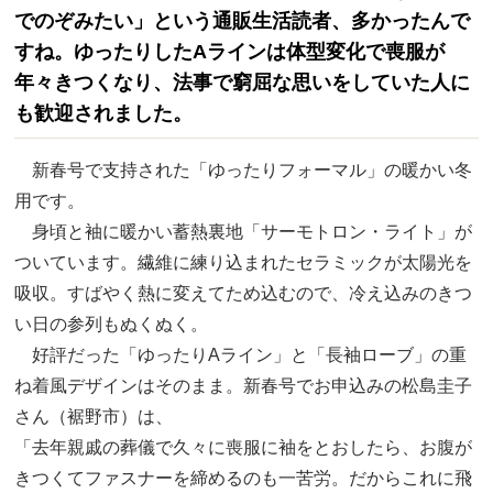
でのぞみたい」という通販生活読者、多かったんで
すね。ゆったりしたAラインは体型変化で喪服が
年々きつくなり、法事で窮屈な思いをしていた人に
も歓迎されました。
新春号で支持された「ゆったりフォーマル」の暖かい冬
用です。
身頃と袖に暖かい蓄熱裏地「サーモトロン・ライト」が
ついています。繊維に練り込まれたセラミックが太陽光を
吸収。すばやく熱に変えてため込むので、冷え込みのきつ
い日の参列もぬくぬく。
好評だった「ゆったりAライン」と「長袖ローブ」の重
ね着風デザインはそのまま。新春号でお申込みの松島圭子
さん（裾野市）は、
「去年親戚の葬儀で久々に喪服に袖をとおしたら、お腹が
きつくてファスナーを締めるのも一苦労。だからこれに飛