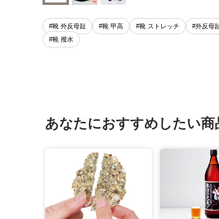
#靴 外反母趾
#靴 甲高
#靴 ストレッチ
#外反母
#靴 撥水
あなたにおすすめしたい商