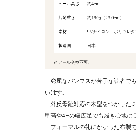
ヒール高さ
約4cm
片足重さ
約190g（23.0cm）
素材
甲/ナイロン、ポリウレタ
製造国
日本
※ソール交換不可。
窮屈なパンプスが苦手な読者でも
いはず。
外反母趾対応の木型をつかったミス
甲高や4Eの幅広足でも履き心地は
フォーマルの礼にかなった布製で