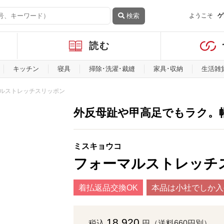
検索
ようこそ
ゲ
読む
キッチン
寝具
掃除･洗濯･裁縫
家具･収納
生活雑
ルストレッチスリッポン
外反母趾や甲高足でもラク。
ミスキョウコ
フォーマルストレッチ
着払返品交換OK
本品は小社でしか入
18,920
税込
円（送料660円別）