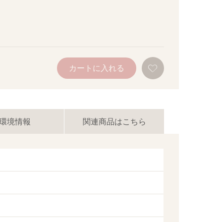
お
カートに入れる
気
に
入
り
に
追
加
環境情報
関連商品はこちら