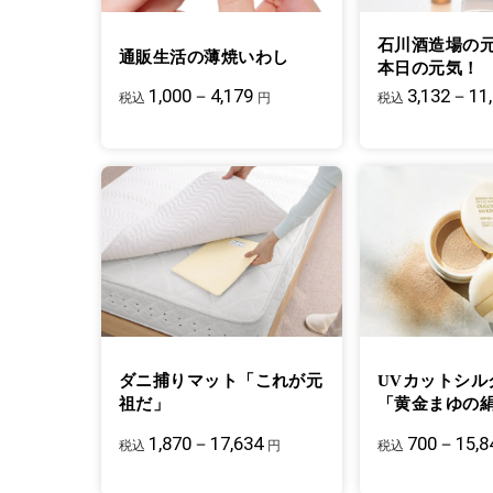
石川酒造場の
通販生活の薄焼いわし
本日の元気！
1,000－4,179
3,132－11
税込
円
税込
ダニ捕りマット「これが元
UVカットシル
祖だ」
「黄金まゆの
1,870－17,634
700－15,8
税込
円
税込