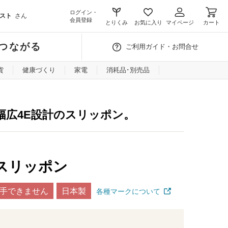
ログイン・
スト
さん
会員登録
とりくみ
お気に入り
マイページ
カート
つながる
ご利用ガイド・お問合せ
貨
健康づくり
家電
消耗品･別売品
幅広4E設計のスリッポン。
スリッポン
手できません
日本製
各種マークについて