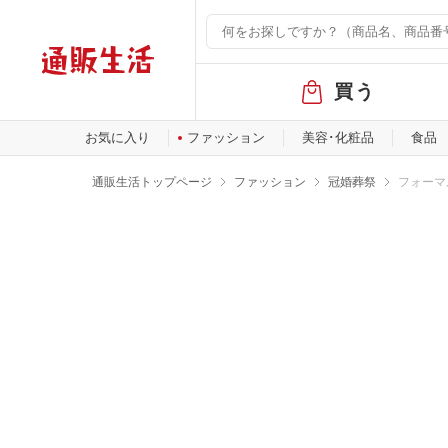
グ
買う
ロ
ー
バ
お気に入り
ファッション
美容･化粧品
食品
ル
メ
通販生活トップページ
ファッション
冠婚葬祭
フォーマ
ニ
ュ
ー