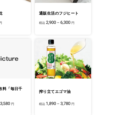
枕
通販生活のフジヒート
2,900－6,300
円
税込
円
飲料「毎日千
搾り立てエゴマ油
3,580
1,890－3,780
円
税込
円