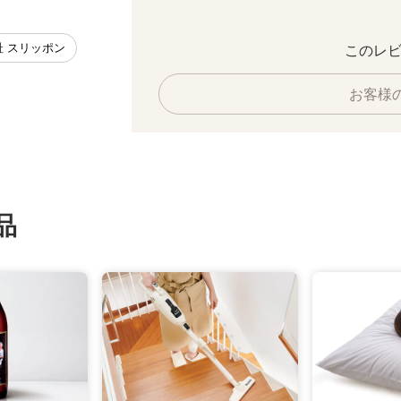
趾 スリッポン
このレビ
お客様
品