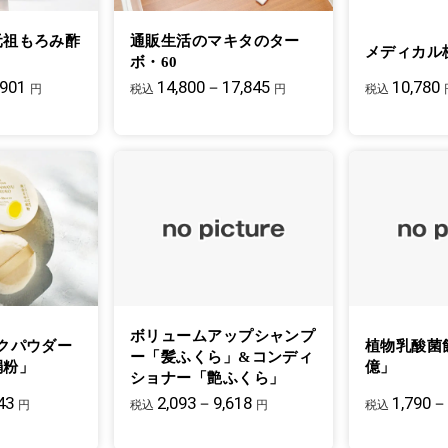
元祖もろみ酢
通販生活のマキタのター
メディカル
ボ・60
,901
14,800－17,845
10,780
円
税込
円
税込
ボリュームアップシャンプ
クパウダー
植物乳酸菌
ー「髪ふくら」&コンディ
絹粉」
億」
ショナー「艶ふくら」
43
2,093－9,618
1,790－
円
税込
円
税込