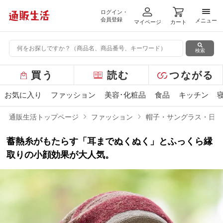
ログイン・
メニ
会員登録
メニュー
マイページ
カート
検索
グ
買う
読む
つながる
ロ
ー
お気に入り
ファッション
美容･化粧品
食品
キッチン
バ
ル
通販生活トップページ
ファッション
帽子・サングラス・日傘
メ
ニ
蓄熱糸がもたらす「耳までぬくぬく」とふっくら縁
ュ
ー
取りの小顔効果が大人気。