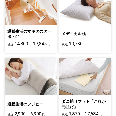
通販生活のマキタのター
メディカル枕
ボ・60
14,800－17,845
10,780
税込
円
税込
円
ダニ捕りマット「これが
通販生活のフジヒート
元祖だ」
2,900－6,300
1,870－17,634
税込
円
税込
円