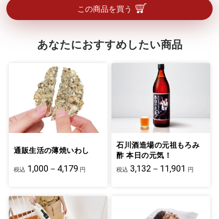
この商品を買う
あなたにおすすめしたい商品
石川酒造場の元祖もろみ
通販生活の薄焼いわし
酢 本日の元気！
1,000－4,179
3,132－11,901
税込
円
税込
円