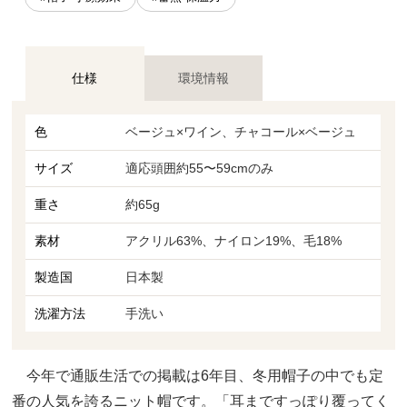
仕様
環境情報
色
ベージュ×ワイン、チャコール×ベージュ
サイズ
適応頭囲約55〜59cmのみ
重さ
約65g
素材
アクリル63%、ナイロン19%、毛18%
製造国
日本製
洗濯方法
手洗い
今年で通販生活での掲載は6年目、冬用帽子の中でも定
番の人気を誇るニット帽です。「耳まですっぽり覆ってく