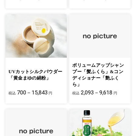
ボリュームアップシャン
UVカットシルクパウダー
プー「髪ふくら」&コン
「黄金まゆの絹粉」
ディショナー「艶ふく
ら」
700－15,843
2,093－9,618
税込
円
税込
円