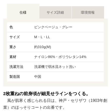
仕様
サイズ詳細
環境情報
色
ピンクベージュ・グレー
サイズ
M・L・LL
重さ
約310g(M)
素材
ナイロン86%・ポリウレタン14%
洗濯方法
洗濯機で弱水流ネット洗い
製造国
中国
2枚重ねの前身頃が細見せラインをつくる。
風が肌寒く感じられる日は、神戸・セリザワ（1903年創
業）のほっそりコートの出番です。