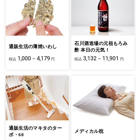
石川酒造場の元祖もろみ
通販生活の薄焼いわし
酢 本日の元気！
1,000－4,179
3,132－11,901
税込
円
税込
円
通販生活のマキタのター
メディカル枕
ボ・60