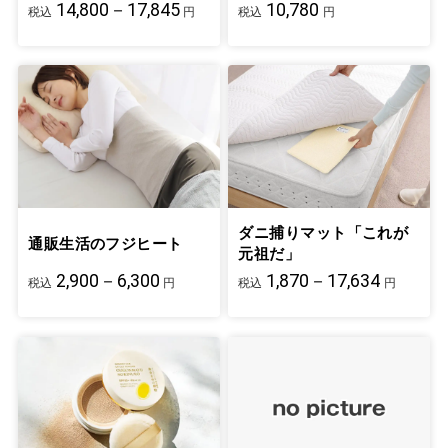
14,800－17,845
10,780
税込
円
税込
円
ダニ捕りマット「これが
通販生活のフジヒート
元祖だ」
2,900－6,300
1,870－17,634
税込
円
税込
円