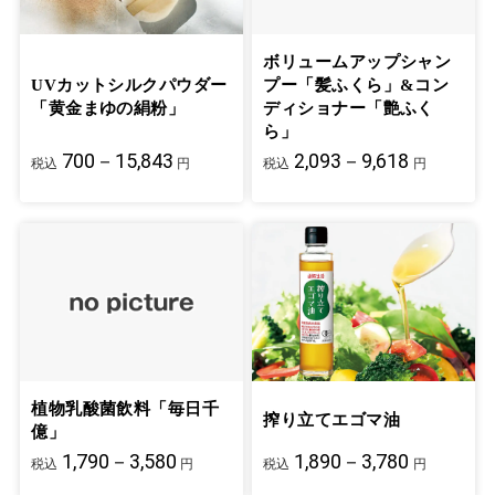
ボリュームアップシャン
UVカットシルクパウダー
プー「髪ふくら」&コン
「黄金まゆの絹粉」
ディショナー「艶ふく
ら」
700－15,843
2,093－9,618
税込
円
税込
円
植物乳酸菌飲料「毎日千
搾り立てエゴマ油
億」
1,790－3,580
1,890－3,780
税込
円
税込
円