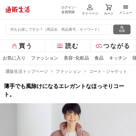
ログイン・
メニ
会員登録
メニュー
マイページ
カート
検索
グ
買う
読む
つながる
ロ
ー
お気に入り
ファッション
美容･化粧品
食品
キッチン
バ
ル
通販生活トップページ
ファッション
コート・ジャケット
メ
ニ
薄手でも風除けになるエレガントなほっそりコー
ュ
ー
ト。