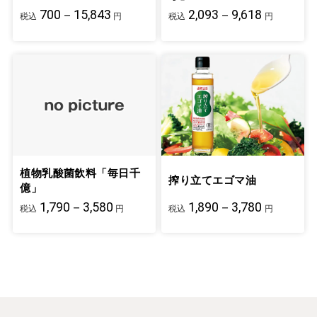
700－15,843
2,093－9,618
税込
円
税込
円
植物乳酸菌飲料「毎日千
搾り立てエゴマ油
億」
1,790－3,580
1,890－3,780
税込
円
税込
円