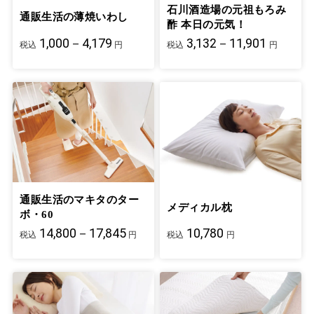
石川酒造場の元祖もろみ
通販生活の薄焼いわし
酢 本日の元気！
1,000－4,179
3,132－11,901
税込
円
税込
円
通販生活のマキタのター
メディカル枕
ボ・60
14,800－17,845
10,780
税込
円
税込
円