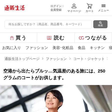
ログイン・
メニ
会員登録
メニュー
マイページ
カート
検索
グ
買う
読む
つながる
ロ
ー
お気に入り
ファッション
美容･化粧品
食品
キッチン
バ
ル
通販生活トップページ
ファッション
コート・ジャケット
メ
ニ
空港から出たらブルッ…気温差のある旅には、250
ュ
ー
グラムのコートがお供します。