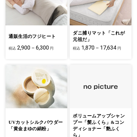
ダニ捕りマット「これが
通販生活のフジヒート
元祖だ」
2,900－6,300
1,870－17,634
税込
円
税込
円
ボリュームアップシャン
UVカットシルクパウダー
プー「髪ふくら」&コン
「黄金まゆの絹粉」
ディショナー「艶ふく
ら」