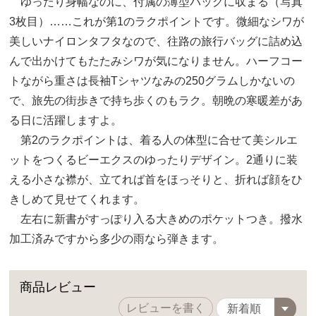
ゆったり身幅なのに、付属の薄型バッグに収まる（写真
3枚目）……これが第1のラクポイントです。微細なシワが
美しいナイロンタフタなので、往路の旅行バッグに詰め込
んで出かけてもたたみシワが気になりません。ハーフコー
トながら重さは長袖Tシャツなみの250グラムしかないの
で、旅先の街歩きで持ち歩くのもラク。朝晩の寒暖差があ
る日に活躍しますよ。
第2のラクポイントは、着る人の体型に合せて美シルエ
ットをつくるビーエクスのゆったりデザイン。2通りに装
える小さな襟が、立てれば首をほっそりと、折れば顔をひ
きしめて見せてくれます。
左右に新書がすっぽり入る大きめのポケットつき。撥水
加工済みですから多少の雨なら弾きます。
商品レビュー
レビューを書く