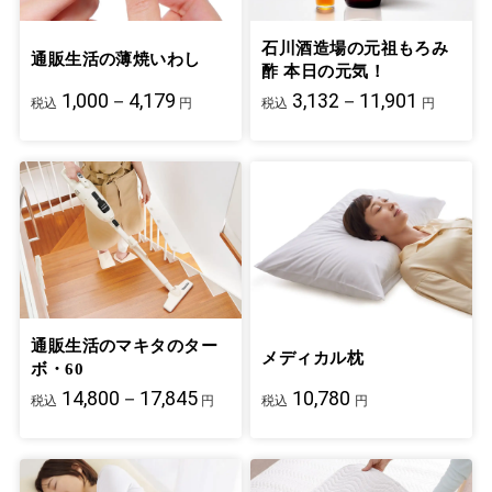
石川酒造場の元祖もろみ
通販生活の薄焼いわし
酢 本日の元気！
1,000－4,179
3,132－11,901
税込
円
税込
円
通販生活のマキタのター
メディカル枕
ボ・60
14,800－17,845
10,780
税込
円
税込
円