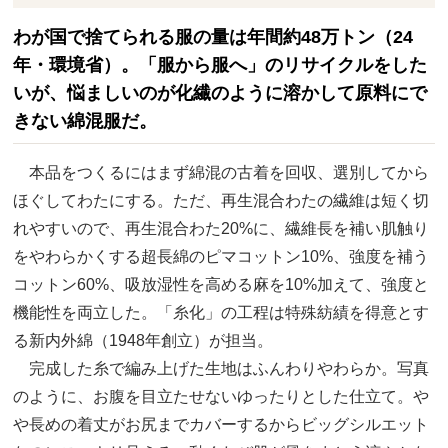
わが国で捨てられる服の量は年間約48万トン（24
年・環境省）。「服から服へ」のリサイクルをした
いが、悩ましいのが化繊のように溶かして原料にで
きない綿混服だ。
本品をつくるにはまず綿混の古着を回収、選別してから
ほぐしてわたにする。ただ、再生混合わたの繊維は短く切
れやすいので、再生混合わた20%に、繊維長を補い肌触り
をやわらかくする超長綿のピマコットン10%、強度を補う
コットン60%、吸放湿性を高める麻を10%加えて、強度と
機能性を両立した。「糸化」の工程は特殊紡績を得意とす
る新内外綿（1948年創立）が担当。
完成した糸で編み上げた生地はふんわりやわらか。写真
のように、お腹を目立たせないゆったりとした仕立て。や
や長めの着丈がお尻までカバーするからビッグシルエット