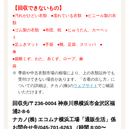
【回収できないもの】
●汚れがひどい衣類 ●濡れている衣類 ●ビニール製の衣
類
●ゴム製の衣類 ●布団、枕 ●じゅうたん、カーペッ
ト
●足ふきマット ●手袋 ●靴、足袋、スリッパ ●
傘
●裁断くず、わた、糸くず、ロープ、麻
袋
季節や中古衣類市場の相場により、上の衣類以外でも
受付けできない場合があります。「古着の出し方」に
ついての詳細は、ナカノ(株)の
ウェブサイト
でご確認
いただけます。
回収先/〒236-0004 神奈川県横浜市金沢区福
浦2-8-6
ナカノ(株) エコムナ横浜工場「通販生活」係
お問合せ先/045-701-6263 （時間 8:00〜