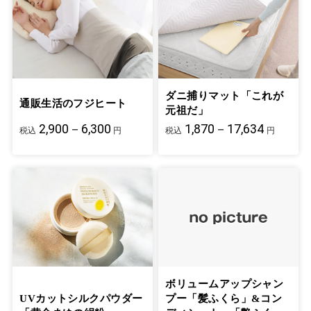
ダニ捕りマット「これが
通販生活のフジヒート
元祖だ」
2,900－6,300
1,870－17,634
税込
円
税込
円
ボリュームアップシャン
UVカットシルクパウダー
プー「髪ふくら」&コン