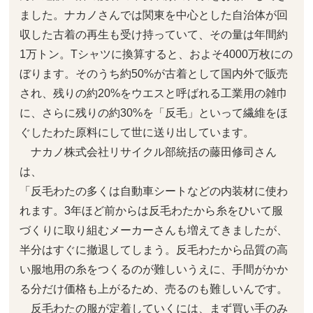
ました。ナカノさんでは関東を中心とした自治体が回
収した古着の再生も受け持っていて、その量は年間約
1万トン。Tシャツに換算すると、およそ4000万枚にの
ぼります。そのうち約50%が古着として国内外で販売
され、残りの約20%をウエスと呼ばれる工業用の雑巾
に、さらに残りの約30%を「反毛」といって繊維をほ
ぐしたわた原料にして世に送り出しています。
ナカノ株式会社リサイクル部統括の藤田修司さん
は、
「反毛わたの多くは自動車シートなどの内装材に使わ
れます。3年ほど前からは反毛わたから糸をひいて服
づくりに取り組むメーカーさんも増えてきましたが、
半分はすぐに撤退してしまう。反毛わたから品質の高
い服地用の糸をつくるのが難しいうえに、手間がかか
る分だけ価格も上がるため、売るのも難しいんです。
反毛わたの服が定着していくには、まず買い手のみ