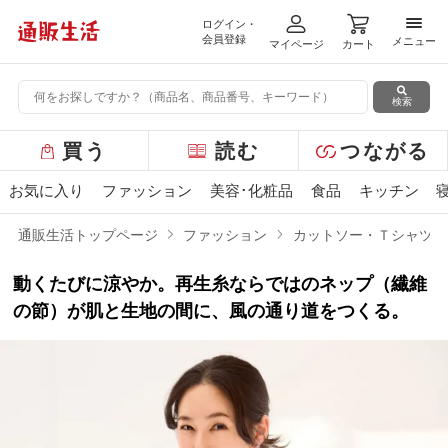
ログイン・
メニ
会員登録
メニュー
マイページ
カート
検索
グ
買う
読む
つながる
ロ
ー
お気に入り
ファッション
美容･化粧品
食品
キッチン
バ
ル
通販生活トップページ
ファッション
カットソー・Ｔシャツ
メ
ニ
動くたびに涼やか。再生糸ならではのネップ（繊維
ュ
ー
の節）が肌と生地の間に、風の通り道をつくる。