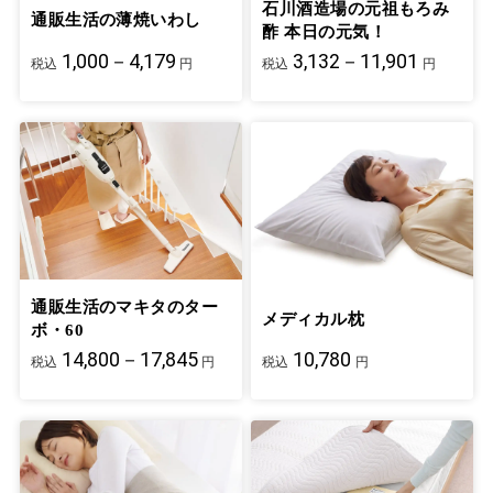
石川酒造場の元祖もろみ
通販生活の薄焼いわし
酢 本日の元気！
1,000－4,179
3,132－11,901
税込
円
税込
円
通販生活のマキタのター
メディカル枕
ボ・60
14,800－17,845
10,780
税込
円
税込
円