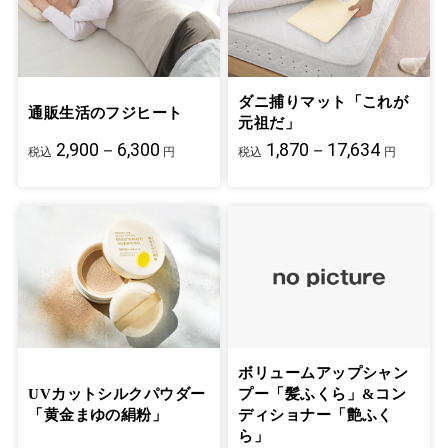
ダニ捕りマット「これが
通販生活のフジヒート
元祖だ」
2,900－6,300
1,870－17,634
税込
円
税込
円
ボリュームアップシャン
UVカットシルクパウダー
プー「髪ふくら」&コン
「黄金まゆの絹粉」
ディショナー「艶ふく
ら」