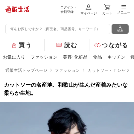
ログイン・
メニ
会員登録
メニュー
マイページ
カート
検索
グ
買う
読む
つながる
ロ
ー
お気に入り
ファッション
美容･化粧品
食品
キッチン
バ
ル
通販生活トップページ
ファッション
カットソー・Ｔシャツ
メ
ニ
カットソーの名産地、和歌山が生んだ産着みたいな
ュ
ー
柔らか生地。