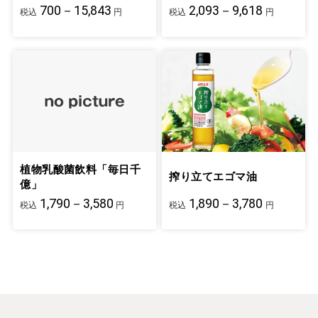
700－15,843
2,093－9,618
税込
円
税込
円
植物乳酸菌飲料「毎日千
搾り立てエゴマ油
億」
1,790－3,580
1,890－3,780
税込
円
税込
円