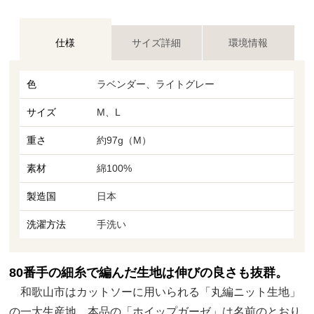
仕様
サイズ詳細
環境情報
色
ラベンダー、ライトグレー
サイズ
M、L
重さ
約97g（M）
素材
綿100%
製造国
日本
洗濯方法
手洗い
80番手の細糸で編んだ生地は伸びの良さも抜群。
和歌山市はカットソーに用いられる「丸編ニット生地」
の一大生産地。本品の「ホイップガーゼ」は名前のとおり