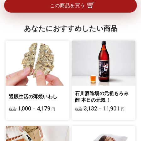
この商品を買う
あなたにおすすめしたい商品
石川酒造場の元祖もろみ
通販生活の薄焼いわし
酢 本日の元気！
1,000－4,179
3,132－11,901
税込
円
税込
円