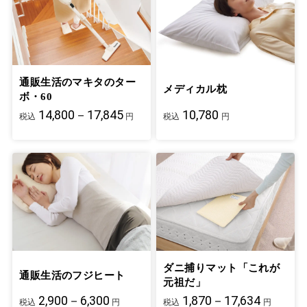
通販生活のマキタのター
メディカル枕
ボ・60
14,800－17,845
10,780
税込
円
税込
円
ダニ捕りマット「これが
通販生活のフジヒート
元祖だ」
2,900－6,300
1,870－17,634
税込
円
税込
円