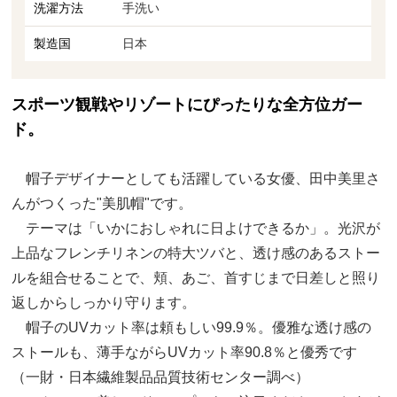
洗濯方法
手洗い
製造国
日本
スポーツ観戦やリゾートにぴったりな全方位ガー
ド。
帽子デザイナーとしても活躍している女優、田中美里さ
んがつくった"美肌帽"です。
テーマは「いかにおしゃれに日よけできるか」。光沢が
上品なフレンチリネンの特大ツバと、透け感のあるストー
ルを組合せることで、頬、あご、首すじまで日差しと照り
返しからしっかり守ります。
帽子のUVカット率は頼もしい99.9％。優雅な透け感の
ストールも、薄手ながらUVカット率90.8％と優秀です
（一財・日本繊維製品品質技術センター調べ）