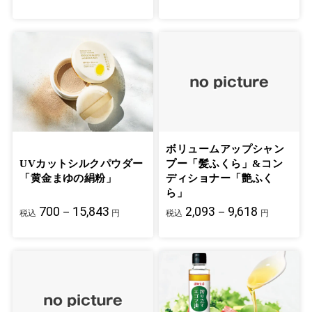
ボリュームアップシャン
UVカットシルクパウダー
プー「髪ふくら」&コン
「黄金まゆの絹粉」
ディショナー「艶ふく
ら」
700－15,843
2,093－9,618
税込
円
税込
円