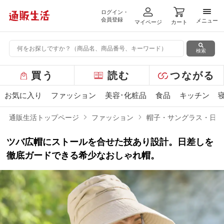
ログイン・
メニ
会員登録
メニュー
マイページ
カート
検索
グ
買う
読む
つながる
ロ
ー
お気に入り
ファッション
美容･化粧品
食品
キッチン
バ
ル
通販生活トップページ
ファッション
帽子・サングラス・日傘
メ
ニ
ツバ広帽にストールを合せた技あり設計。日差しを
ュ
ー
徹底ガードできる希少なおしゃれ帽。