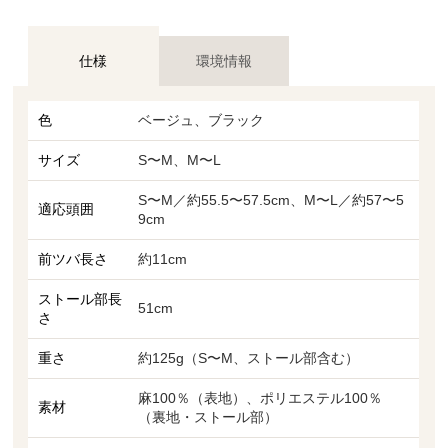
仕様
環境情報
色
ベージュ、ブラック
サイズ
S〜M、M〜L
S〜M／約55.5〜57.5cm、M〜L／約57〜5
適応頭囲
9cm
前ツバ長さ
約11cm
ストール部長
51cm
さ
重さ
約125g（S〜M、ストール部含む）
麻100％（表地）、ポリエステル100％
素材
（裏地・ストール部）