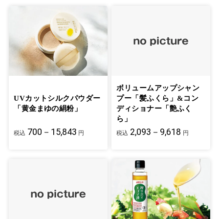
ボリュームアップシャン
UVカットシルクパウダー
プー「髪ふくら」&コン
「黄金まゆの絹粉」
ディショナー「艶ふく
ら」
700－15,843
2,093－9,618
税込
円
税込
円