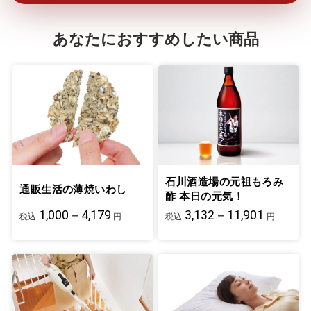
あなたにおすすめしたい商品
石川酒造場の元祖もろみ
通販生活の薄焼いわし
酢 本日の元気！
1,000－4,179
3,132－11,901
税込
円
税込
円