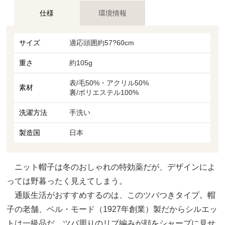
仕様
環境情報
サイズ
適応頭囲約57?60cm
重さ
約105g
表/毛50%・アクリル50%
素材
裏/ポリエステル100%
洗濯方法
手洗い
製造国
日本
ニット帽子は冬のおしゃれの特効薬だが、デザインによ
っては野暮ったく見えてしまう。
通販生活がおすすめするのは、このツバつきタイプ。帽
子の老舗、ベル・モード（1927年創業）製だからシルエッ
トは一級品だ。ツバ周りのリブ編みが顔をシャープに見せ