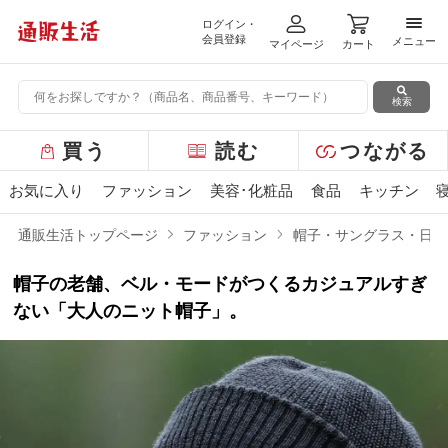
ログイン・
メニ
会員登録
メニュー
マイページ
カート
検索
グ
買う
読む
つながる
ロ
ー
お気に入り
ファッション
美容･化粧品
食品
キッチン
バ
ル
通販生活トップページ
ファッション
帽子・サングラス・日傘
メ
ニ
帽子の老舗、ベル・モードがつくるカジュアルすぎ
ュ
ー
ない「大人のニット帽子」。