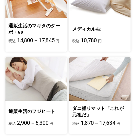
通販生活のマキタのター
メディカル枕
ボ・60
14,800－17,845
10,780
税込
円
税込
円
ダニ捕りマット「これが
通販生活のフジヒート
元祖だ」
2,900－6,300
1,870－17,634
税込
円
税込
円