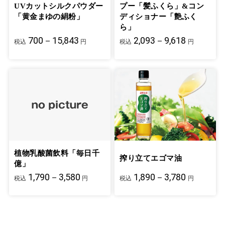
UVカットシルクパウダー
プー「髪ふくら」&コン
「黄金まゆの絹粉」
ディショナー「艶ふく
ら」
700－15,843
2,093－9,618
税込
円
税込
円
植物乳酸菌飲料「毎日千
搾り立てエゴマ油
億」
1,790－3,580
1,890－3,780
税込
円
税込
円