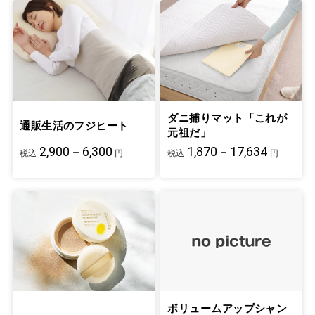
ダニ捕りマット「これが
通販生活のフジヒート
元祖だ」
2,900－6,300
1,870－17,634
税込
円
税込
円
ボリュームアップシャン