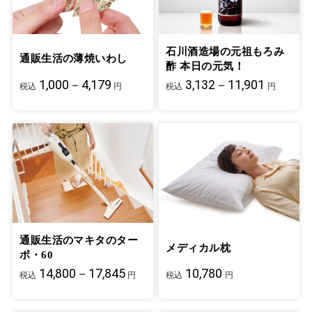
石川酒造場の元祖もろみ
通販生活の薄焼いわし
酢 本日の元気！
1,000－4,179
3,132－11,901
税込
円
税込
円
通販生活のマキタのター
メディカル枕
ボ・60
14,800－17,845
10,780
税込
円
税込
円