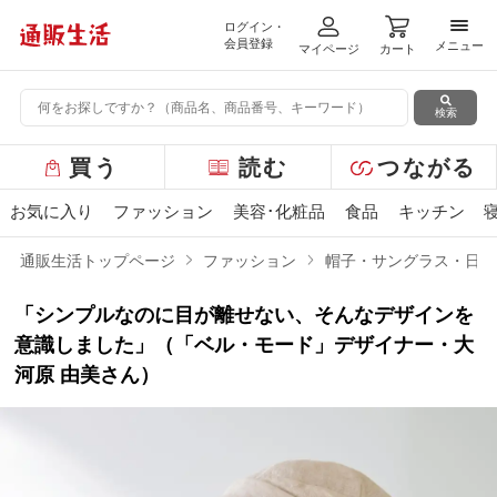
ログイン・
メニ
会員登録
メニュー
マイページ
カート
検索
グ
買う
読む
つながる
ロ
ー
お気に入り
ファッション
美容･化粧品
食品
キッチン
バ
ル
通販生活トップページ
ファッション
帽子・サングラス・日傘
メ
ニ
「シンプルなのに目が離せない、そんなデザインを
ュ
ー
意識しました」（「ベル・モード」デザイナー・大
河原 由美さん）