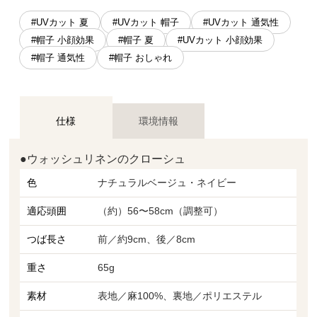
#UVカット 夏
#UVカット 帽子
#UVカット 通気性
#帽子 小顔効果
#帽子 夏
#UVカット 小顔効果
#帽子 通気性
#帽子 おしゃれ
仕様
環境情報
●ウォッシュリネンのクローシュ
色
ナチュラルベージュ・ネイビー
適応頭囲
（約）56〜58cm（調整可）
つば長さ
前／約9cm、後／8cm
重さ
65g
素材
表地／麻100%、裏地／ポリエステル