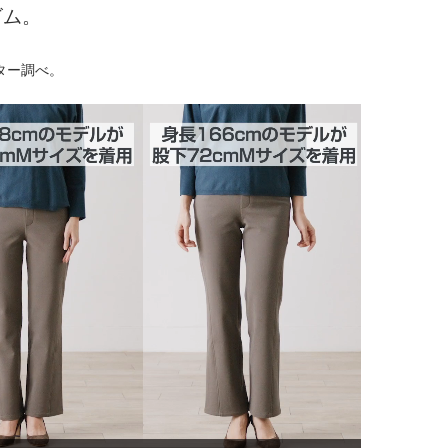
ゴム。
ター調べ。