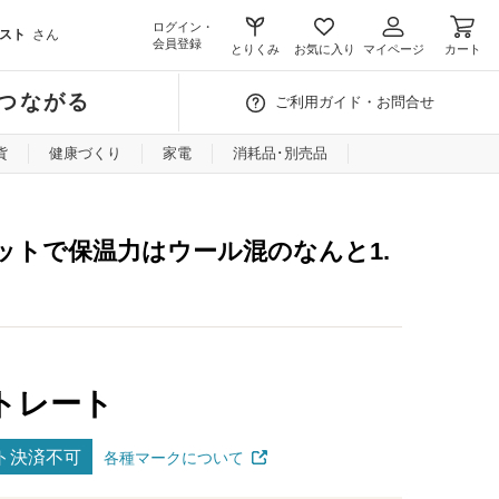
ログイン・
スト
さん
会員登録
とりくみ
お気に入り
マイページ
カート
つながる
ご利用ガイド・お問合せ
貨
健康づくり
家電
消耗品･別売品
ットで保温力はウール混のなんと1.
トレート
ト決済不可
各種マークについて