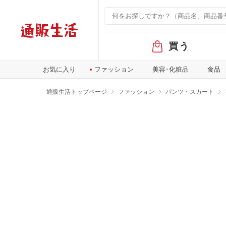
グ
買う
ロ
ー
バ
お気に入り
ファッション
美容･化粧品
食品
ル
メ
通販生活トップページ
ファッション
パンツ・スカート
ニ
ュ
ー