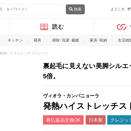
検索
ようこそ
ゲ
読む
キッチン
寝具
掃除･洗濯･裁縫
家具･収納
生活雑
発熱ハイストレッチストレート
裏起毛に見えない美脚シルエ
5倍。
ヴィオラ・カンパニョーラ
発熱ハイストレッチス
着払返品交換OK
日本製
クレジッ