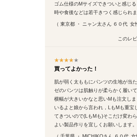
ゴム仕様のMサイズできついと感じる
時や食後などは若干きつく感じられ
（ 東京都 ・ ニャン太さん ６０代  女性 
このレビ
買ってよかった！
肌が弱く太ももにパンツの生地が当
ゼのパンツは肌触りが柔らかく履いて
横幅が大きいかなと思いMも注文しま
いるよと娘から言われ，LもMも重宝
てきついので(LもMも)そこだけ変
よい製品作りを宜しくお願いします
（ 千葉県 ・ MICHIKOさん ６０代  女