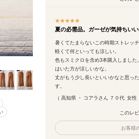
夏の必需品。ガーゼが気持ちいい
暑くてたまらないこの時期ストレッチ
軽くて何といっても涼しい。

色もスミクロを含め3本購入しました
新色／スミクロ
はいた方が涼しいかな。

丈がもう少し長いといいかなと思っ
す。
（ 高知県 ・ コアラさん ７０代  女性  
い
このレビ
お客様