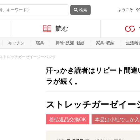
検索
ようこそ
ゲ
読む
キッチン
寝具
掃除･洗濯･裁縫
家具･収納
生活雑
ストレッチガーゼイージーパンツ
汗っかき読者はリピート間違
ラが続く。
ストレッチガーゼイー
着払返品交換OK
本品は小社でしか入