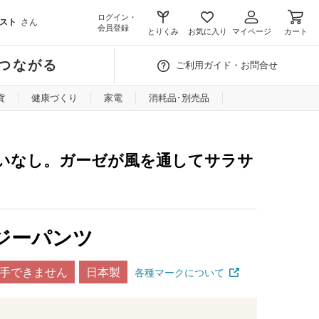
ログイン・
スト
さん
会員登録
とりくみ
お気に入り
マイページ
カート
つながる
ご利用ガイド・お問合せ
貨
健康づくり
家電
消耗品･別売品
いなし。ガーゼが風を通してサラサ
ジーパンツ
手できません
日本製
各種マークについて