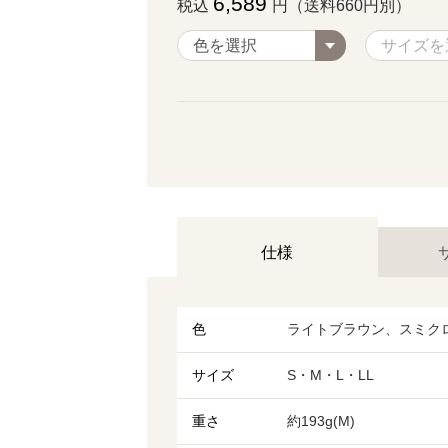
6,589
税込
円（送料660円別）
仕様
色
ライトブラウン、スミク
サイズ
S・M・L・LL
重さ
約193g(M)