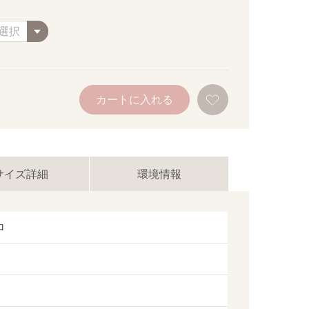
お
カートに入れる
気
に
入
り
に
追
加
サイズ詳細
環境情報
ロ