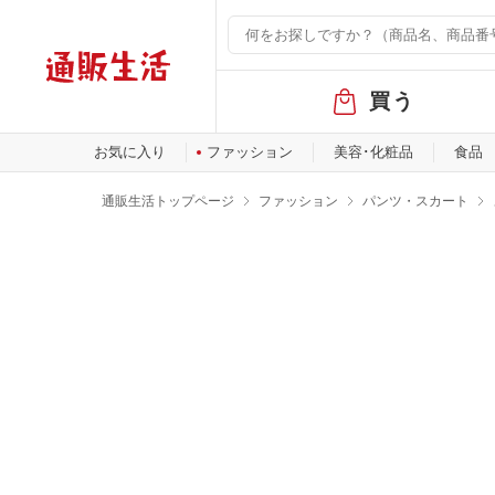
グ
買う
ロ
ー
バ
お気に入り
ファッション
美容･化粧品
食品
ル
メ
通販生活トップページ
ファッション
パンツ・スカート
ニ
ュ
ー