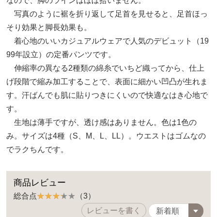
なので、脚のラインはほぼ拾いません。
写真のように裾を折り返して足首を見せると、足首ほっ
そり効果と脚長効果も。
着心地のいいカジュアルウェアで人気のデビュット（19
99年設立）の定番パンツです。
伸縮率の異なる2種類の綿糸でいちど織ってから、仕上
げ段階で縮み加工することで、表面に細かい凹凸が生れま
す。汗ばんでも肌に貼りつきにくいので快適なはき心地で
す。
生地は薄手ですが、透け感はありません。色は1色の
み。サイズは4種（S、M、L、LL）。ウエストはゴムなの
でラクちんです。
商品レビュー
総合点
（3）
レビューを書く