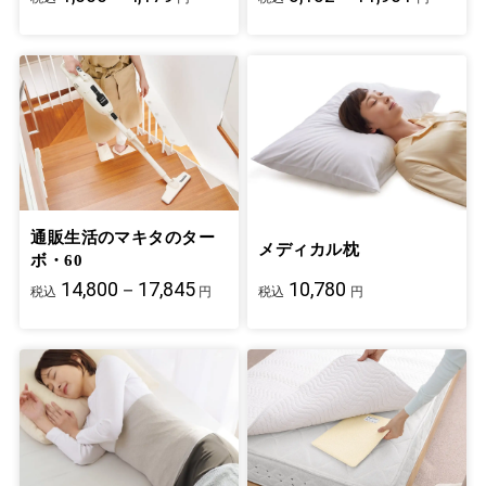
通販生活のマキタのター
メディカル枕
ボ・60
14,800－17,845
10,780
税込
円
税込
円