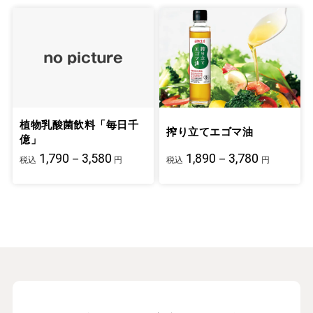
植物乳酸菌飲料「毎日千
搾り立てエゴマ油
億」
1,790－3,580
1,890－3,780
税込
円
税込
円