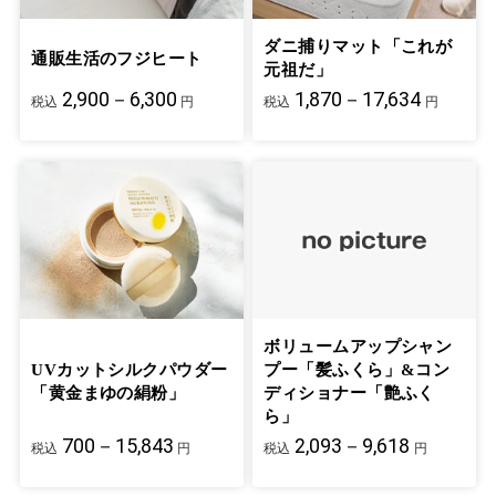
ダニ捕りマット「これが
通販生活のフジヒート
元祖だ」
2,900－6,300
1,870－17,634
税込
円
税込
円
ボリュームアップシャン
UVカットシルクパウダー
プー「髪ふくら」&コン
「黄金まゆの絹粉」
ディショナー「艶ふく
ら」
700－15,843
2,093－9,618
税込
円
税込
円