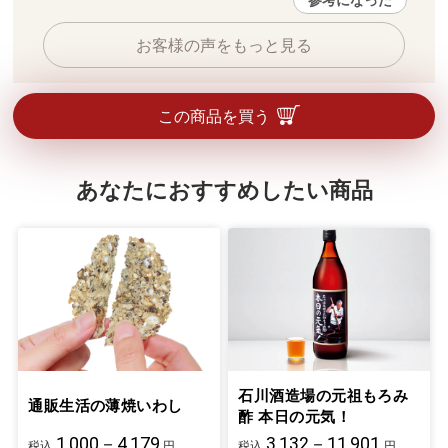
参考になった
お客様の声をもっと見る
この商品を買う
あなたにおすすめしたい商品
石川酒造場の元祖もろみ
通販生活の薄焼いわし
酢 本日の元気！
1,000－4,179
3,132－11,901
税込
円
税込
円