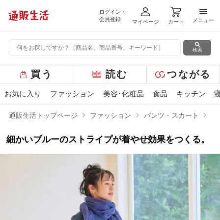
ログイン・
メニ
会員登録
メニュー
マイページ
カート
検索
グ
買う
読む
つながる
ロ
ー
お気に入り
ファッション
美容･化粧品
食品
キッチン
バ
ル
通販生活トップページ
ファッション
パンツ・スカート
ス
メ
ニ
細かいブルーのストライプが着やせ効果をつくる。
ュ
ー