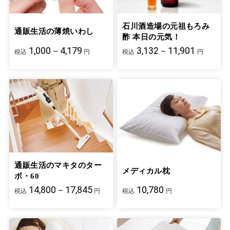
石川酒造場の元祖もろみ
通販生活の薄焼いわし
酢 本日の元気！
1,000－4,179
3,132－11,901
税込
円
税込
円
通販生活のマキタのター
メディカル枕
ボ・60
14,800－17,845
10,780
税込
円
税込
円