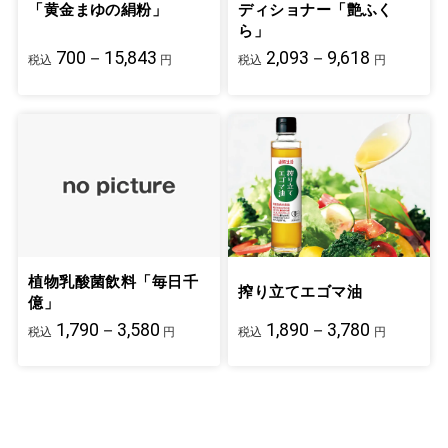
「黄金まゆの絹粉」
ディショナー「艶ふく
ら」
700－15,843
2,093－9,618
税込
円
税込
円
植物乳酸菌飲料「毎日千
搾り立てエゴマ油
億」
1,790－3,580
1,890－3,780
税込
円
税込
円