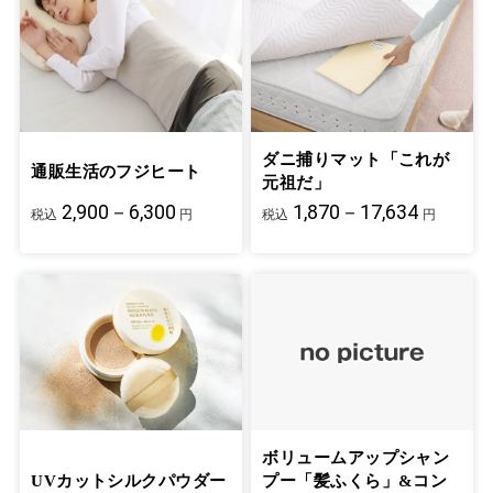
ダニ捕りマット「これが
通販生活のフジヒート
元祖だ」
2,900－6,300
1,870－17,634
税込
円
税込
円
ボリュームアップシャン
UVカットシルクパウダー
プー「髪ふくら」&コン