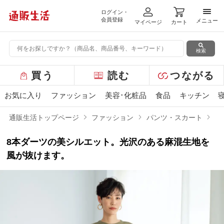
ログイン・
メニ
会員登録
メニュー
マイページ
カート
検索
グ
買う
読む
つながる
ロ
ー
お気に入り
ファッション
美容･化粧品
食品
キッチン
バ
ル
通販生活トップページ
ファッション
パンツ・スカート
麻
メ
ニ
8本ダーツの美シルエット。光沢のある麻混生地を
ュ
ー
風が抜けます。