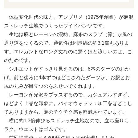
体型変化世代の味方、アンプリメ（1975年創業）が麻混
ストレッチ生地でつくったワイドパンツです。
生地は麻とレーヨンの混紡。麻糸のスラブ（節）が風の
通り道をつくるので、通気性は同厚綿の約3.1倍もありま
す。エレガントなロング丈なのに驚くほど涼しいのは、こ
のためです。
シルエットがすっきり見えるのは、8本のダーツのおか
げ。前と後ろに4本ずつほどこされたダーツが、お腹とお
尻の丸みが目立つのをふせいでくれます。
レーヨンが光沢をプラスするので、カジュアルすぎず、
ほどよく上品な印象に。バイオウォッシュ加工をほどこし
てありますから、麻のチクチク感も軽減されています。
横に約1.3倍伸びるストレッチ生地なので、立ち座りも
ラク。ウエストはゴムです。
前回掲載時より3,300円の値下げが実現しました。