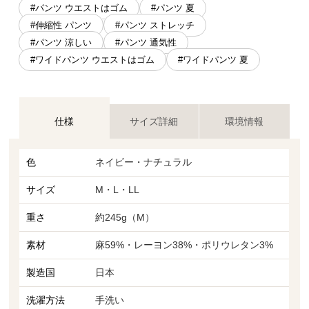
#パンツ ウエストはゴム
#パンツ 夏
#伸縮性 パンツ
#パンツ ストレッチ
#パンツ 涼しい
#パンツ 通気性
#ワイドパンツ ウエストはゴム
#ワイドパンツ 夏
仕様
サイズ詳細
環境情報
色
ネイビー・ナチュラル
サイズ
M・L・LL
重さ
約245g（M）
素材
麻59%・レーヨン38%・ポリウレタン3%
製造国
日本
洗濯方法
手洗い