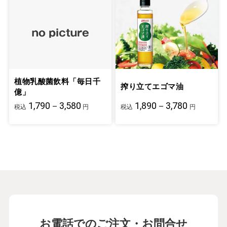
植物乳酸菌飲料「毎日千
搾り立てエゴマ油
億」
1,790－3,580
1,890－3,780
税込
円
税込
円
お電話でのご注文・お問合せ