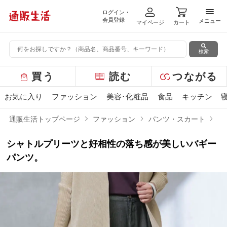
ログイン・
メニ
会員登録
メニュー
マイページ
カート
検索
グ
買う
読む
つながる
ロ
ー
お気に入り
ファッション
美容･化粧品
食品
キッチン
バ
ル
通販生活トップページ
ファッション
パンツ・スカート
ラ
メ
ニ
シャトルプリーツと好相性の落ち感が美しいバギー
ュ
ー
パンツ。