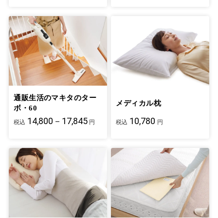
通販生活のマキタのター
メディカル枕
ボ・60
14,800－17,845
10,780
税込
円
税込
円