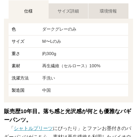
仕様
サイズ詳細
環境情報
色
ダークグレーのみ
サイズ
M〜Lのみ
重さ
約300g
素材
再生繊維（セルロース）100%
洗濯方法
手洗い
製造国
中国
販売歴10年目。落ち感と光沢感が何とも優雅なバギ
ーパンツ。
「
シャトルプリーツ
にぴったり」とファンお墨付きのバ
ギーパンツがこちら。素材は再生繊維を利用したバイオウ