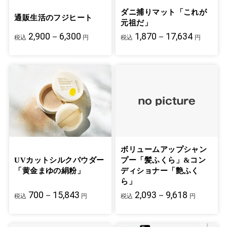
ダニ捕りマット「これが
通販生活のフジヒート
元祖だ」
2,900－6,300
1,870－17,634
税込
円
税込
円
ボリュームアップシャン
UVカットシルクパウダー
プー「髪ふくら」&コン
「黄金まゆの絹粉」
ディショナー「艶ふく
ら」
700－15,843
2,093－9,618
税込
円
税込
円