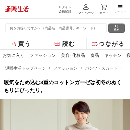
ログイン・
メニ
会員登録
メニュー
マイページ
カート
検索
グ
買う
読む
つながる
ロ
ー
お気に入り
ファッション
美容･化粧品
食品
キッチン
バ
ル
通販生活トップページ
ファッション
パンツ・スカート
ト
メ
ニ
暖気をため込む3重のコットンガーゼは初冬のぬく
ュ
ー
もりにぴったり。