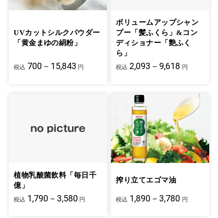
ボリュームアップシャン
UVカットシルクパウダー
プー「髪ふくら」&コン
「黄金まゆの絹粉」
ディショナー「艶ふく
ら」
700－15,843
2,093－9,618
税込
円
税込
円
植物乳酸菌飲料「毎日千
搾り立てエゴマ油
億」
1,790－3,580
1,890－3,780
税込
円
税込
円