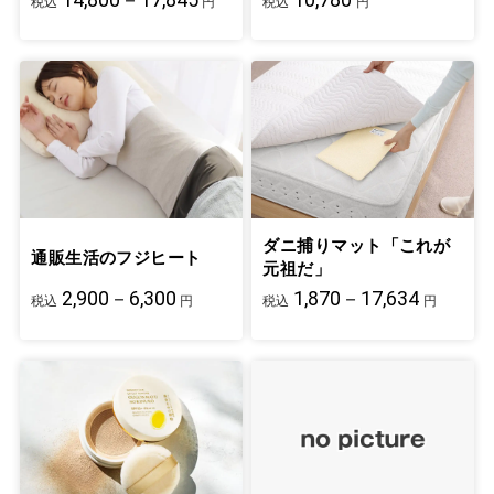
税込
円
税込
円
ダニ捕りマット「これが
通販生活のフジヒート
元祖だ」
2,900－6,300
1,870－17,634
税込
円
税込
円