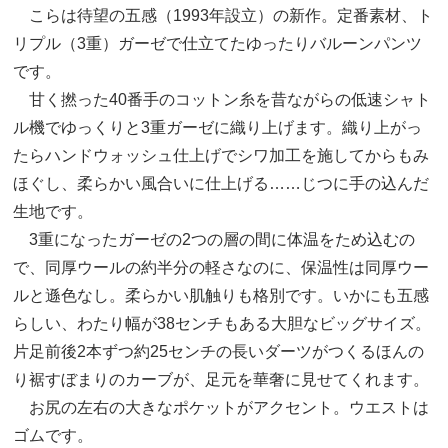
こらは待望の五感（1993年設立）の新作。定番素材、ト
リプル（3重）ガーゼで仕立てたゆったりバルーンパンツ
です。
甘く撚った40番手のコットン糸を昔ながらの低速シャト
ル機でゆっくりと3重ガーゼに織り上げます。織り上がっ
たらハンドウォッシュ仕上げでシワ加工を施してからもみ
ほぐし、柔らかい風合いに仕上げる……じつに手の込んだ
生地です。
3重になったガーゼの2つの層の間に体温をため込むの
で、同厚ウールの約半分の軽さなのに、保温性は同厚ウー
ルと遜色なし。柔らかい肌触りも格別です。いかにも五感
らしい、わたり幅が38センチもある大胆なビッグサイズ。
片足前後2本ずつ約25センチの長いダーツがつくるほんの
り裾すぼまりのカーブが、足元を華奢に見せてくれます。
お尻の左右の大きなポケットがアクセント。ウエストは
ゴムです。