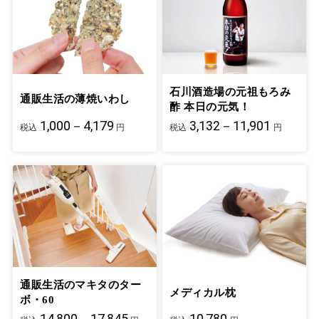
石川酒造場の元祖もろみ
通販生活の薄焼いわし
酢 本日の元気！
1,000－4,179
3,132－11,901
税込
円
税込
円
通販生活のマキタのター
メディカル枕
ボ・60
14,800－17,845
10,780