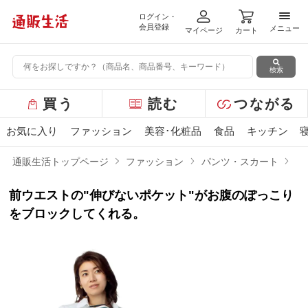
ログイン・
メニ
会員登録
メニュー
マイページ
カート
検索
グ
買う
読む
つながる
ロ
ー
お気に入り
ファッション
美容･化粧品
食品
キッチン
バ
ル
通販生活トップページ
ファッション
パンツ・スカート
お
メ
ニ
前ウエストの"伸びないポケット"がお腹のぽっこり
ュ
ー
をブロックしてくれる。