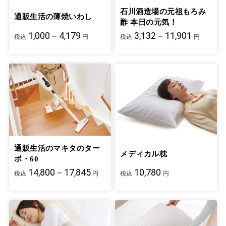
石川酒造場の元祖もろみ
通販生活の薄焼いわし
酢 本日の元気！
1,000－4,179
3,132－11,901
税込
円
税込
円
通販生活のマキタのター
メディカル枕
ボ・60
14,800－17,845
10,780
税込
円
税込
円