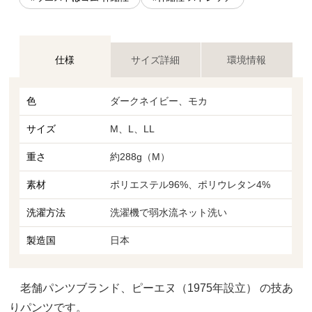
仕様
サイズ詳細
環境情報
色
ダークネイビー、モカ
サイズ
M、L、LL
重さ
約288g（M）
素材
ポリエステル96%、ポリウレタン4%
洗濯方法
洗濯機で弱水流ネット洗い
製造国
日本
老舗パンツブランド、ピーエヌ（1975年設立） の技あ
りパンツです。