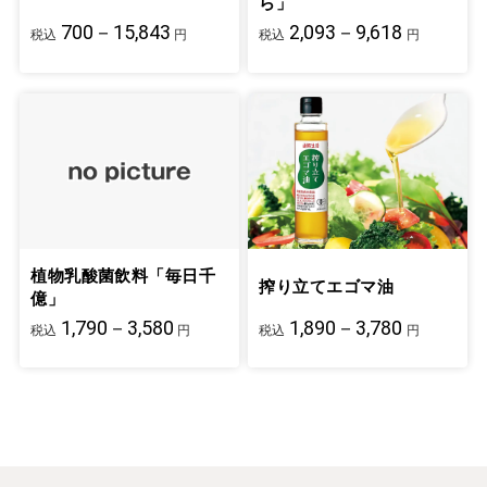
ら」
700－15,843
2,093－9,618
税込
円
税込
円
植物乳酸菌飲料「毎日千
搾り立てエゴマ油
億」
1,790－3,580
1,890－3,780
税込
円
税込
円