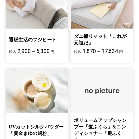
ダニ捕りマット「これが
通販生活のフジヒート
元祖だ」
2,900－6,300
1,870－17,634
税込
円
税込
円
ボリュームアップシャン
UVカットシルクパウダー
プー「髪ふくら」&コン
「黄金まゆの絹粉」
ディショナー「艶ふく