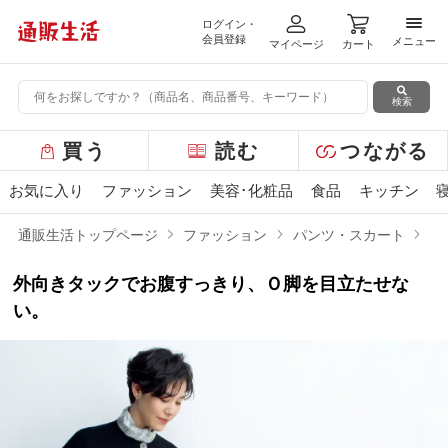
ログイン・
メニ
会員登録
メニュー
マイページ
カート
検索
グ
買う
読む
つながる
ロ
ー
お気に入り
ファッション
美容･化粧品
食品
キッチン
バ
ル
通販生活トップページ
ファッション
パンツ・スカート
タ
メ
ニ
外向きタックでお腹すっきり、Ｏ脚を目立たせな
ュ
ー
い。