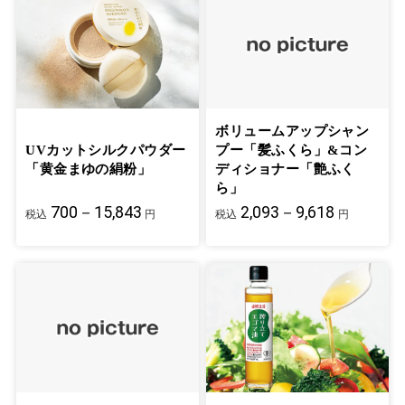
ボリュームアップシャン
UVカットシルクパウダー
プー「髪ふくら」&コン
「黄金まゆの絹粉」
ディショナー「艶ふく
ら」
700－15,843
2,093－9,618
税込
円
税込
円