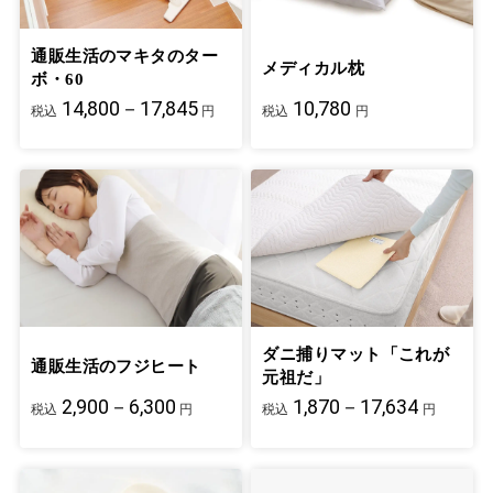
通販生活のマキタのター
メディカル枕
ボ・60
14,800－17,845
10,780
税込
円
税込
円
ダニ捕りマット「これが
通販生活のフジヒート
元祖だ」
2,900－6,300
1,870－17,634
税込
円
税込
円