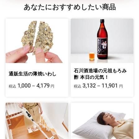
あなたにおすすめしたい商品
石川酒造場の元祖もろみ
通販生活の薄焼いわし
酢 本日の元気！
1,000－4,179
3,132－11,901
税込
円
税込
円